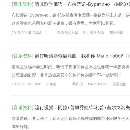
[音乐资料]
听儿歌学俄语：布拉蒂诺-Буратино （MP
布拉蒂诺-Буратино，金·托尔斯泰著名童话--金钥匙的主人翁，
这首歌曲也是同名电影主题曲，很有意思，大家可以看看。
俄语儿歌下载
听儿歌学俄语
布拉蒂诺
2015-01-15 13:08
[音乐资料]
超好听清新俄语歌曲：我和你 Мы с тобой（
情歌是永远不会过时的。听惯了摇滚的你是不是也像我一样想换换口味
的恋爱的甜蜜，非常适合恋爱中的你和你的那个TA一起听哦！
2015-01-15 13:08
2 评论
我和你
Мы с тобой
俄语歌曲
[音乐资料]
流行慢摇：阿拉•普加乔娃/菲利普•基尔戈洛夫 
雪莱曾说，冬天来了，春天还会远吗？现在你的城市还冷吗？今天小
城里好冷。