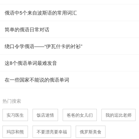
俄语中5个来自波斯语的常用词汇
简单的俄语日常对话
绕口令学俄语——“伊瓦什卡的衬衫”
这8个俄语单词最难发音
在一些国家不能说的俄语单词
热门搜索
实习医生
饭店迷情
爸爸的女儿们
我的逗比老师
玛莎和熊
不要漂亮要幸福
俄罗斯美食