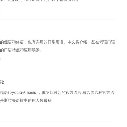
华
的俚语和俗语，也有实用的日常用语。本文将介绍一些在俄语口语
的口语特点和应用场景。
华
绍
у́сский язы́к)，俄罗斯联邦的官方语言;联合国六种官方语
是斯拉夫语族中使用人数最多