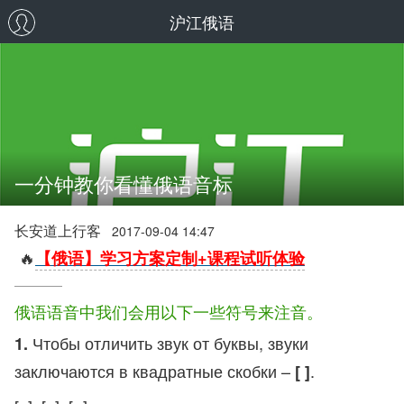
沪江俄语
一分钟教你看懂俄语音标
长安道上行客
2017-09-04 14:47
🔥
【俄语】学习方案定制+课程试听体验
俄语语音中我们会用以下一些符号来注音。
Чтобы отличить звук от буквы, звуки
1.
заключаются в квадратные скобки –
.
[ ]