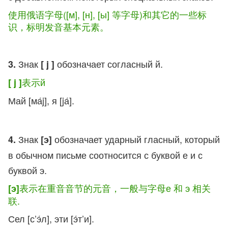
使用俄语字母([м], [н], [ы] 等字母)和其它的一些标
识，标明发音基本元素。
Знак
обозначает согласный й.
3.
[
j
]
表示й
[
j
]
Май [ма́j], я [jа́].
Знак
обозначает ударный гласный, который
4.
[э]
в обычном письме соотносится с буквой е и с
буквой э.
表示在重音音节的元音，一般与字母е 和 э 相关
[э]
联.
Сел [с’э́л], эти [э́т’и].