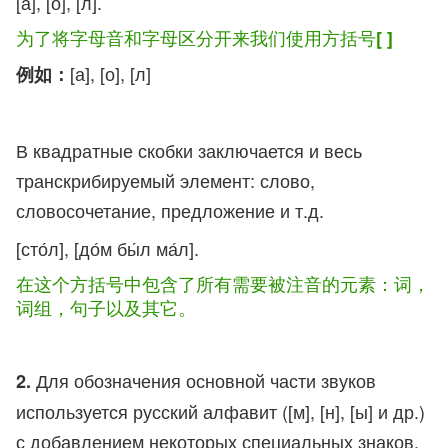
[а], [о], [л].
为了将字母音和字母区分开来我们使用方括号
[ ]
[а], [о], [л]
例如
：
В квадратные скобки заключается и весь
транскрибируемый элемент: слово,
словосочетание, предложение и т.д.
[сто́л], [до́м бы́л ма́л].
在这个方括号中包含了所有需要被注音的元素：词，
词组，句子以及其它。
Для обозначения основной части звуков
2.
используется русский алфавит ([м], [н], [ы] и др.)
с добавлением некоторых специальных знаков.