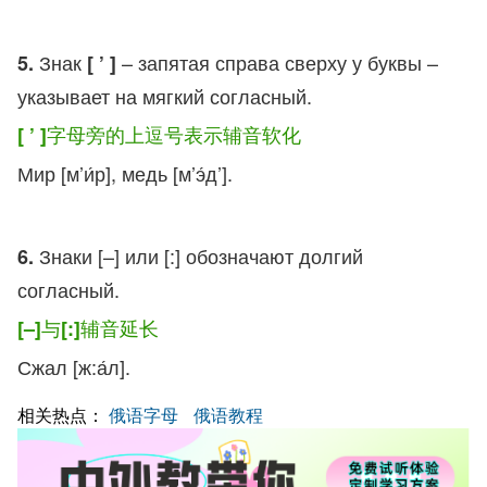
Знак
– запятая справа сверху у буквы –
5.
[ ’ ]
указывает на мягкий согласный.
字母旁的上逗号表示辅音软化
[ ’ ]
Мир [м’и́р], медь [м’э́д’].
Знаки [–] или [:] обозначают долгий
6.
согласный.
与
辅音延长
[–]
[:]
Сжал [ж:а́л].
相关热点：
俄语字母
俄语教程