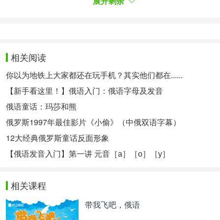
展开剩余
准，便可获得由俄罗斯颁发的《对外俄语等级证
书》。
非母语者，面向海内外考生，具有一定俄
报名范围：
语水平的学习者、工作者及爱好者均可报名。
相关阅读
初级(A2)、一级(B1)、二级(B2)、三级
报考等级：
你以为地铁上大家都还在玩手机？其实他们都在......
（C1）、四级（C2）。（三级、四级只受理五人以
【新手看这里！】俄语入门：俄语字母及发音
上团体报名）
俄语童话：玛莎和熊
俄罗斯1997年最佳影片《小偷》（中俄双语字幕）
考试时间：
2020年5月及11月，
具体时间以考试通知
12大经典俄罗斯童话反面形象
单为准。
【俄语发音入门】第一讲 元音［а］［о］［у］
相关课程
带我飞吧，俄语