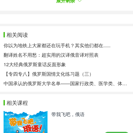
подсознательный страх индивида брякнуться с
展开剩余
высоты своего занимаемого статуса. Не дай бог,
пьедестал закачается, и подданные засмеются
наготе своего короля!
相关阅读
На выявлении подспудных желаний
你以为地铁上大家都还在玩手机？其实他们都在......
основывается и другой способ расшифровки
翻译姓名不用愁：超实用的汉译俄音译对照表
навязчивого сна. Раз инстинкты искажаются по
12大经典俄罗斯童话反面形象
форме и содержанию — все нужно делать с
точностью до наоборот, то есть картинку сна
【专四专八】俄罗斯国情文化练习题（三）
нужно как бы вывернуть наизнанку. Например, в
中国承认的俄罗斯大学名单——国家行政类、医学类、体育类、农业类、建筑与艺术类
контексте упомянутой истории: прыжок изменить
на поспешное убегание, стакан с водой — на
相关课程
безмерный океан, льдинки — на слегка
带我飞吧，俄语
подогретую воду… Новую версию сна озвучить
и самому себе задать вопрос: «Что бы все это