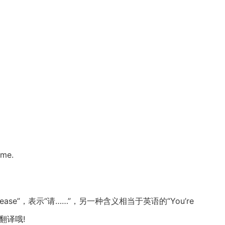
。
ome.
ase”，表示“请……”，另一种含义相当于英语的“You’re
翻译哦!