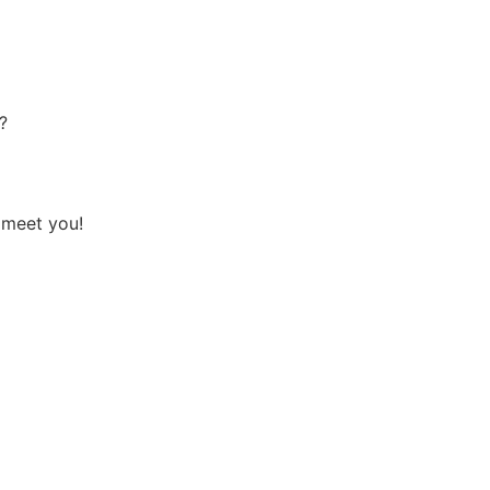
?
meet you!