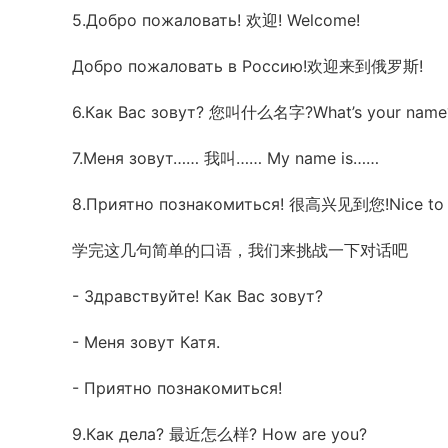
5.Добро пожаловать! 欢迎! Welcome!
Добро пожаловать в Россию!欢迎来到俄罗斯!
6.Как Вас зовут? 您叫什么名字?What’s your name
7.Меня зовут…… 我叫…… My name is……
8.Приятно познакомиться! 很高兴见到您!Nice to 
学完这几句简单的口语，我们来挑战一下对话吧
- Здравствуйте! Как Вас зовут?
- Меня зовут Катя.
- Приятно познакомиться!
9.Как дела? 最近怎么样? How are you?