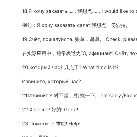
18.Я хочу заказать....... 我想点…… I would like to
例句：Я хочу заказать салат.我想点一份沙拉。
19.Счёт, пожалуйста. 账单，谢谢。 Check, please
在实际应用中，通常表述为“О, официант! Счёт, 
20.Который час? 几点了? What time is it?
Извините, который час?
21.Извините! 对不起。/打扰一下。 I’m sorry./Excus
22.Хорошо! 好的! Good!
23.Помогите! 求助! Help!