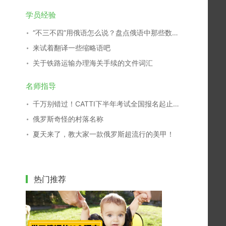
学员经验
“不三不四”用俄语怎么说？盘点俄语中那些数字谚语
来试着翻译一些缩略语吧
关于铁路运输办理海关手续的文件词汇
名师指导
千万别错过！CATTI下半年考试全国报名起止时间查询表
俄罗斯奇怪的村落名称
夏天来了，教大家一款俄罗斯超流行的美甲！
热门推荐