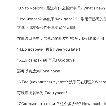
13.Что нового? 最近有什么新鲜事吗? What’s new?
“Что нового?”类似于“Как дела? ”，常用于
答哦～朋友会和你分享更多的见闻!
在俄语口语中，与熟悉的朋友打招呼，我们通常会用：Привет!
14.До встречи! 再见! See you later!
15.До свидания! 再见! Goodbye!
还可以表达为Пока пока!
16.Где (находится) туалет? 洗手间在哪里? Where i
可以直接省略为 Где туалет?
17.Сколько это стоит? 这个多少钱? How much doe