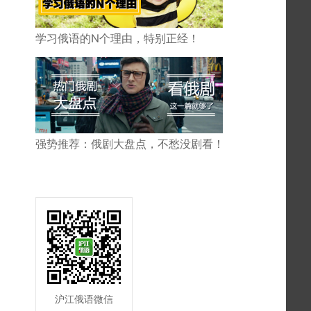
学习俄语的N个理由，特别正经！
强势推荐：俄剧大盘点，不愁没剧看！
沪江俄语微信