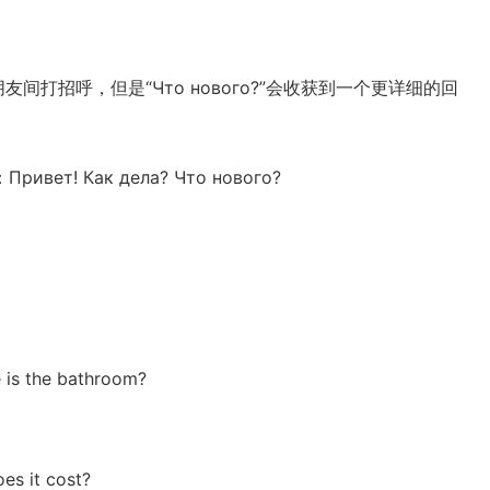
熟悉的朋友间打招呼，但是“Что нового?”会收获到一个更详细的回
 Как дела? Что нового?
s the bathroom?
s it cost?