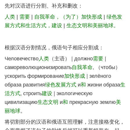
先对汉语进行分割、补充和删改：
人类
|
需要
|
自我革命，（为了）加快形成
|
绿色发
展方式和生活方式，建设
|
生态文明和美丽地球。
根据汉语分割情况，俄语句子相应分割成：
Человечество
人类
（主语） | должно
需要
|
самореволюционизировать
自我革命
, （чтобы）
ускорить формирование
加快形成
| зелёного
образа развития
绿色发展方式
и
和
жизни образа
生
活方式
, строить
建设
| экологическую
цивилизацию
生态文明
и
和
прекрасную землю
美
丽地球
。
将切割部分的汉语和俄语互照理解，注意接格变化，