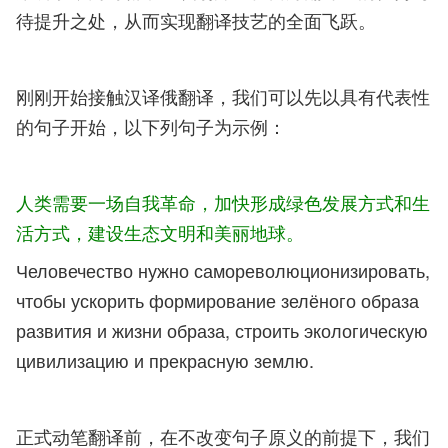
待提升之处，从而实现翻译技艺的全面飞跃。
刚刚开始接触汉译俄翻译，我们可以先以具有代表性
的句子开始，以下列句子为示例：
人类需要一场自我革命，加快形成绿色发展方式和生
活方式，建设生态文明和美丽地球。
Человечество нужно самореволюционизировать,
чтобы ускорить формирование зелёного образа
развития и жизни образа, строить экологическую
цивилизацию и прекрасную землю.
正式动笔翻译前，在不改变句子原义的前提下，我们