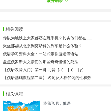
展开剩余
реальной экономикой
互联网、大数据、人工智能
和实体经济
, развивает и укрепляет
培育壮大
|
интеллектуальную индустрию
智能产业
，
ускоряет развитие
加快发展
| производительных
相关阅读
сил нового качества
新质生产力
, чтобы
为
|
你以为地铁上大家都还在玩手机？其实他们都在......
обеспечить
提供
| новые движущие силы
新动能
|
乘坐那趟从北京到莫斯科的列车是什么体验？
для высококачественного развития高
质量发展
.
俄语学习资料大全：一站式带你游遍俄语站
盘点俄罗斯大文豪们的那些奇奇怪怪的死法
汉俄对照理清语法结构关系，总结一下词组：
【俄语发音入门】第一讲 元音［а］［о］［у］
高度重视
【俄语基础教程第二课】 名词及人称代词的性和数
придать большое значение
相关课程
积极推动
активно продвигать
带我飞吧，俄语