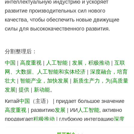
интеллектуальную индустрию и ускоряет
развитие производительных сил нового
качества, чтобы обеспечить новые движущие
силы для высококачественного развития.
分割整理后：
中国
|
高度重视
|
人工智能
|
发展，积极推动
|
互联
网、大数据、人工智能和实体经济
|
深度融合，培育
壮大
|
智能产业，加快发展
|
新质生产力，为|高质量
发展
|
提供
|
新动能
。
Китай
中国
（主语） | придает большое значение
高度重视
| развитию
发展
| ИИ
人工智能
, активно
продвигает
积极推动
| глубокую интеграцию
深度
融合
| интернета, больших данных и ИИ с