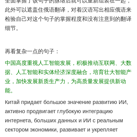
全面掌握了该句子的脉络后就可以重新组装在一起，
此外可以遮盖住俄语翻译，对着汉语写出相应俄语来
检验自己对这个句子的掌握程度和没有注意到的翻译
细节。
再看复杂一点的句子：
中国高度重视人工智能发展，积极推动互联网、大数
据、人工智能和实体经济深度融合，培育壮大智能产
业，加快发展新质生产力，为高质量发展提供新动
能。
Китай придает большое значение развитию ИИ,
активно продвигает глубокую интеграцию
интернета, больших данных и ИИ с реальным
сектором экономики, развивает и укрепляет