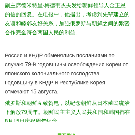
副主席德米特里·梅德韦杰夫发给朝鲜领导人金正恩
的信的回复。在电报中，他指出，考虑到先辈建立的
友谊和睦邻友好关系，加强俄罗斯与朝鲜之间的紧密
合作完全符合两国人民的利益。
Россия и КНДР обменялись посланиями по
случаю 79-й годовщины освобождения Кореи от
японского колониального господства.
Годовщину в КНДР и Республике Корея
отмечают 15 августа.
俄罗斯和朝鲜互致贺电，以纪念朝鲜从日本殖民统治
下解放79周年。朝鲜民主主义人民共和国和韩国都在
8月15日庆祝周年纪念。