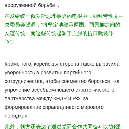
вооруженной борьбе».
在发给统一俄罗斯总理事会的电报中，朝鲜劳动党中
央委员会强调，“将坚定地继承两国、两民族之间的
友谊传统，而这些传统起源于血腥的抗日武装斗
争”。
Кроме того, корейская сторона также выразила
уверенность в развитии партийного
сотрудничества, чтобы совместно бороться «за
упрочение всеобъемлющего стратегического
партнерства между КНДР и РФ, за
формирование справедливого мирового
порядка».
此外，朝方还表达了通过党际合作共同奋斗以“加强