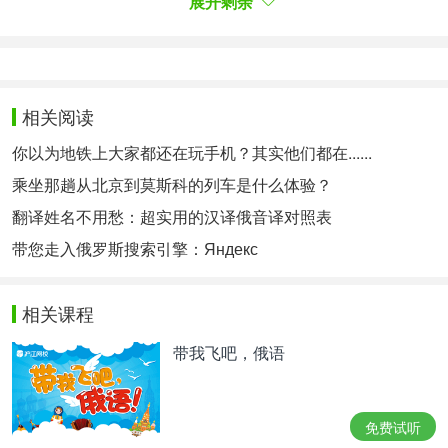
展开剩余
Ранее, 16 августа, президент РФ Владимир
Путин заявил в поздравительной телеграмме к
годовщине освобождения Кореи лидеру КНДР
相关阅读
Ким Чен Ыну, что доброжелательные и
дружественные отношения между Россией и
你以为地铁上大家都还在玩手机？其实他们都在......
КНДР обеспечивают стабильность в регионе.
乘坐那趟从北京到莫斯科的列车是什么体验？
Российский лидер также добавил, что
翻译姓名不用愁：超实用的汉译俄音译对照表
наращиванию сотрудничества РФ и КНДР, а
带您走入俄罗斯搜索引擎：Яндекс
также «обеспечению региональной стабильности
и безопасности» способствовали состоявшиеся
相关课程
в конце июня переговоры в Пхеньяне.
带我飞吧，俄语
此前，在8月16日，俄罗斯总统弗拉基米尔·普京在向
朝鲜解放日致贺电时对朝鲜领导人金正恩表示，俄罗
斯与朝鲜之间友好和友好的关系确保了地区的稳定。
免费试听