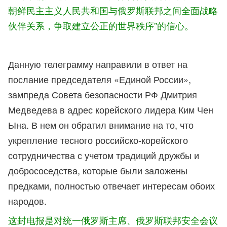
朝鲜民主主义人民共和国与俄罗斯联邦之间全面战略
伙伴关系，争取建立公正的世界秩序”的信心。
Данную телеграмму направили в ответ на
послание председателя «Единой России»,
зампреда Совета безопасности РФ Дмитрия
Медведева в адрес корейского лидера Ким Чен
Ына. В нем он обратил внимание на то, что
укрепление тесного российско-корейского
сотрудничества с учетом традиций дружбы и
добрососедства, которые были заложены
предками, полностью отвечает интересам обоих
народов.
这封电报是对统一俄罗斯主席、俄罗斯联邦安全会议