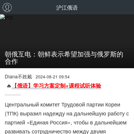
沪江俄语
朝俄互电：朝鲜表示希望加强与俄罗斯的
合作
Diana不姓戴
2024-08-21 09:54
🔥
【俄语】学习方案定制+课程试听体验
Центральный комитет Трудовой партии Кореи
(ТПК) выразил надежду на дальнейшую работу с
партией «Единая Россия», чтобы в дальнейшем
развивать сотрудничество между двумя