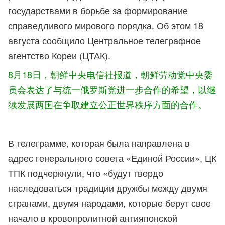
государствами в борьбе за формирование
справедливого мирового порядка. Об этом 18
августа сообщило Центральное телеграфное
агентство Кореи (ЦТАК).
8月18日，朝鲜中央电信社报道，朝鲜劳动党中央委
员会表达了与统一俄罗斯党进一步合作的希望，以继
续发展两国在争取建立公正世界秩序方面的合作。
В телеграмме, которая была направлена в
адрес генерального совета «Единой России», ЦК
ТПК подчеркнули, что «будут твердо
наследоваться традиции дружбы между двумя
странами, двумя народами, которые берут свое
начало в кровопролитной антияпонской