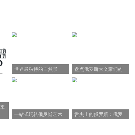
世界最独特的自然景
盘点俄罗斯大文豪们的
观：贝加尔湖排首位
那些奇奇怪怪的死法
来
一站式玩转俄罗斯艺术
舌尖上的俄罗斯：俄罗
——柴可夫斯基
斯美食大盘点