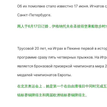
Об их помолвке стало известно 17 июня. Игнатов 
Санкт-Петербурге.
两人于6月17日订婚，伊格纳托夫在圣彼得堡乘
船散步时
Трусовой 20 лет, на Играх в Пекине первой в ист
программе сразу пять четверных прыжков. На Игр
является бронзовой призеркой чемпионата мира 2
медалей чемпионатов Европы.
在北京奥运会上，她是第一个在自由滑
项目中同时完成五
锦标赛铜牌得主和两届欧洲锦标赛铜牌得主。