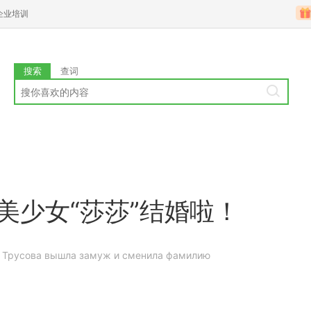
企业培训
搜索
查词
美少女“莎莎”结婚啦！
Трусова вышла замуж и сменила фамилию