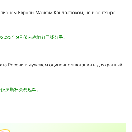
мпионом Европы Марком Кондратюком, но в сентябре
2023年9月传来称他们已经分手。
ата России в мужском одиночном катании и двукратный
得俄罗斯杯决赛冠军。