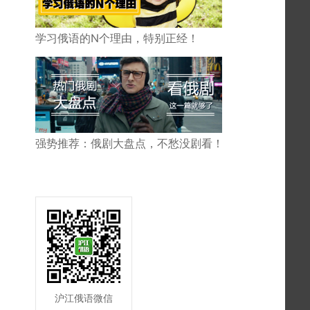
学习俄语的N个理由，特别正经！
强势推荐：俄剧大盘点，不愁没剧看！
沪江俄语微信