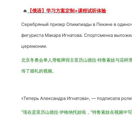
🔥
【俄语】学习方案定制+课程试听体验
Серебряный призер Олимпиады в Пекине в одиноч
фигуриста Макара Игнатова. Спортсменка выложил
церемонии.
北京冬奥会单人滑银牌得主亚历山德拉·特鲁索娃与花样滑冰
传了婚礼的视频。
«Теперь Александра Игнатова», — подписала роли
“现在是亚历山德拉·伊格纳托娃啦
，”特鲁索娃在视频中