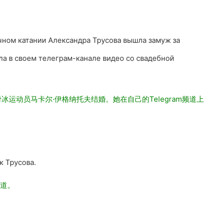
ном катании Александра Трусова вышла замуж за
а в своем телеграм-канале видео со свадебной
运动员马卡尔·伊格纳托夫结婚。她在自己的Telegram频道上
к Трусова.
写道。