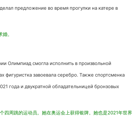
сделал предложение во время прогулки на катере в
求婚。
ории Олимпиад смогла исполнить в произвольной
ах фигуристка завоевала серебро. Также спортсменка
021 года и двукратной обладательницей бронзовых
个四周跳的运动员。她在奥运会上获得银牌。她也是2021年世界