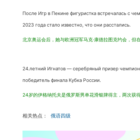
После Игр в Пекине фигуристка встречалась с че
2023 года стало известно, что они расстались.
北京奥运会后，她与
欧洲冠军马克·康德拉图克约会，但在
24.летний Игнатов — серебряный призер чемпион
победитель финала Кубка России.
24岁的伊格纳托夫是俄罗斯男单花滑银牌得
主，两次获
相关热点：
俄语四级