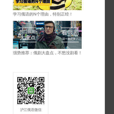
学习俄语的N个理由，特别正经！
强势推荐：俄剧大盘点，不愁没剧看！
沪江俄语微信