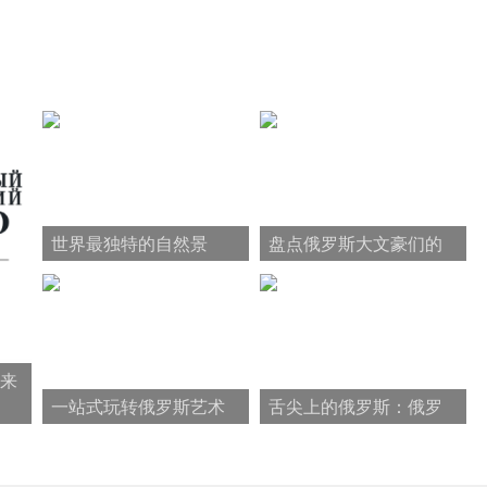
世界最独特的自然景
盘点俄罗斯大文豪们的
观：贝加尔湖排首位
那些奇奇怪怪的死法
来
一站式玩转俄罗斯艺术
舌尖上的俄罗斯：俄罗
——柴可夫斯基
斯美食大盘点