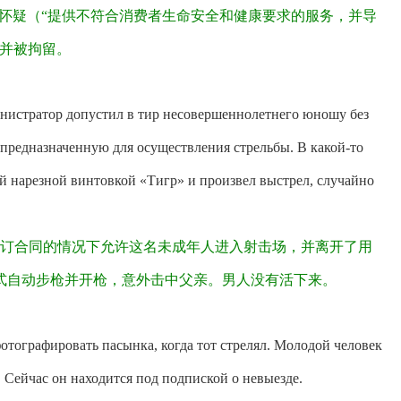
被怀疑（“提供不符合消费者生命安全和健康要求的服务，并导
并被拘留。
инистратор допустил в тир несовершеннолетнего юношу без
, предназначенную для осуществления стрельбы. В какой-то
й нарезной винтовкой «Тигр» и произвел выстрел, случайно
签订合同的情况下允许这名未成年人进入射击场，并离开了用
式自动步枪并开枪，意外击中父亲。男人没有活下来。
отографировать пасынка, когда тот стрелял. Молодой человек
. Сейчас он находится под подпиской о невыезде.