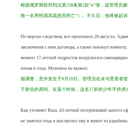
根据俄罗斯联邦刑法第
238条第2款“
в
”项，该管理员
致一名男性因其疏忽而死亡”）。
不久后
，他将被起诉
По версии следствия, все произошло 20 августа. Адм
заключения с ним договора, а также покинул комнату
момент 17-летний подросток вооружился самозарядно
попав в отца. Мужчина не выжил.
据调查，意外发生
于
8月20日。管理员在未与受害者
于射击的房间。在某个时候，这名17岁的
少年
手持虎
Как уточняет Baza, 43-летний потерпевший захотел сф
не заметил отца и выстрелил ему в живот из карабина