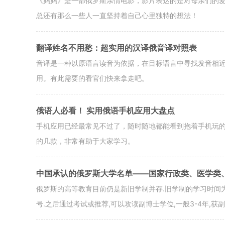
《妈妈》是一部俄罗斯亲情电影，影片表达的是对母亲们的
总还有那么一些人一直坚持着自己心里独特的想法！
翻译姓名不用愁：超实用的汉译俄音译对照表
音译是一种以原语言读音为依据，在目标语言中寻找发音相
用。有此需要的看官们快来拿走吧。
俄语人必看！ 实用俄语手机应用大盘点
手机应用已经最常见不过了，随时随地都能看到抱着手机玩
的几款，非常有助于大家学习。
中国承认的俄罗斯大学名单——国家行政类、医学类
俄罗斯的高等教育目前仍是新旧学制并存.旧学制的学习时间为5
号.之后通过考试或推荐,可以攻读副博士学位,一般3-4年,获