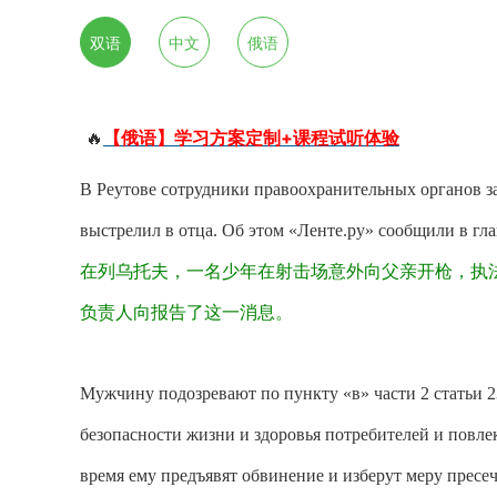
双语
中文
俄语
🔥
【俄语】学习方案定制+课程试听体验
В Реутове сотрудники правоохранительных органов за
выстрелил в отца. Об этом «Ленте.ру» сообщили в гл
在列乌托夫，一名少年
在射击场
意外向父亲开枪
，
执
负责人向
报告了这一消息。
Мужчину подозревают по пункту «в» части 2 статьи 
безопасности жизни и здоровья потребителей и повл
время ему предъявят обвинение и изберут меру пресе