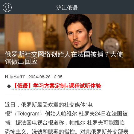
沪江俄语
俄罗斯社交网络创始人在法国被捕？大使
馆做出回应
RitaSu97
2024-08-26 12:35
🔥
【俄语】学习方案定制+课程试听体验
近日，俄罗斯最受欢迎的社交媒体“电
报”（Telegram）创始人帕维尔·杜罗夫24日在法国被
捕。据法国电视台报道称，帕维尔·杜罗夫可能面临
恐怖主义、洗钱和贩毒的指控。对此俄罗斯外交部表