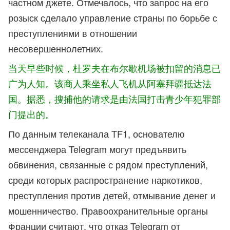
частном джете. Отмечалось, что запрос на его
розыск сделало управление страны по борьбе с
преступлениями в отношении
несовершеннолетних.
当天早些时候，杜罗夫在
布尔歇机场被扣
留的消息已
广为人知。该商人乘坐私人飞机从阿塞拜疆抵达法
国。据悉，搜捕他的请求是由法国打击青少年犯罪部
门提出的。
По данным телеканала TF1, основателю
мессенджера Telegram могут предъявить
обвинения, связанные с рядом преступлений,
среди которых распространение наркотиков,
преступления против детей, отмывание денег и
мошенничество. Правоохранительные органы
Франции считают, что отказ Telegram от