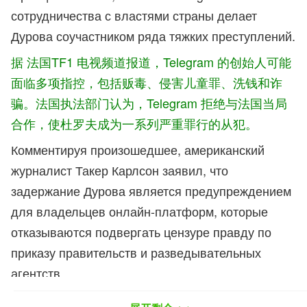
сотрудничества с властями страны делает
Дурова соучастником ряда тяжких преступлений.
据 法国TF1 电视频道报道，Telegram 的创始人可能
面临多项指控，包括贩毒、侵害儿童罪、洗钱和诈
骗。法国执法部门认为，Telegram 拒绝与法国当局
合作，使杜罗夫成为一系列严重罪行的从犯。
Комментируя произошедшее, американский
журналист Такер Карлсон заявил, что
задержание Дурова является предупреждением
для владельцев онлайн-платформ, которые
отказываются подвергать цензуре правду по
приказу правительств и разведывательных
агентств.
美国记者塔克-卡尔森在评论这一事件时说，杜罗夫