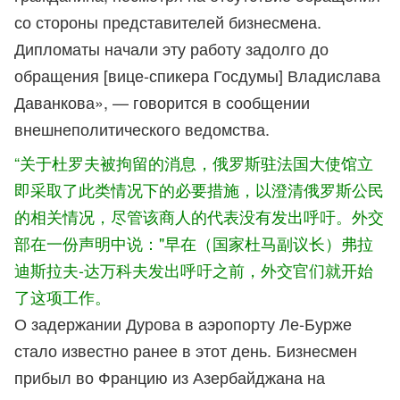
со стороны представителей бизнесмена.
Дипломаты начали эту работу задолго до
обращения [вице-спикера Госдумы] Владислава
Даванкова», — говорится в сообщении
внешнеполитического ведомства.
“关于杜罗夫被拘留的
消
息，俄罗斯驻法国大使馆立
即采取了此类情况下的必要措施，以澄清俄罗斯公民
的相关情况，尽管该商人的代表没有发出呼吁。外交
部在一份声明中说："早在（国家杜马副议长）弗拉
迪斯拉夫-达万科夫发出呼吁之前，外交官们就开始
了这项工作。
О задержании Дурова в аэропорту Ле-Бурже
стало известно ранее в этот день. Бизнесмен
прибыл во Францию из Азербайджана на