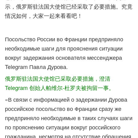
示，俄罗斯驻法国大使馆已经采取了必要措施。究竟
情况如何，大家一起来看看吧！
Посольство России во Франции предприняло
необходимые шаги для прояснения ситуации
вокруг задержания основателя мессенджера
Telegram Павла Дурова.
俄罗斯驻法国大使馆已采取必要措施，澄清
Telegram 创始人帕维尔-杜罗夫被拘留一事。
«В связи с информацией о задержании Дурова
российское посольство во Франции сразу же
предприняло необходимые в таких случаях шаги
по прояснению ситуации вокруг российского
гражданина, несмотря на отсутствие обращения