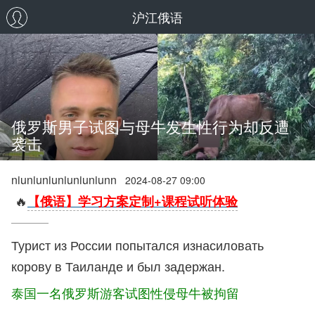
沪江俄语
俄罗斯男子试图与母牛发生性行为却反遭
袭击
niuniuniuniuniuniunn
2024-08-27 09:00
🔥
【俄语】学习方案定制+课程试听体验
Турист из России попытался изнасиловать
корову в Таиланде и был задержан.
泰国一名俄罗斯游客试图性侵母牛被拘留