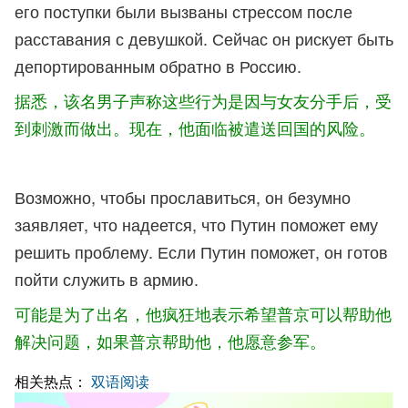
его поступки были вызваны стрессом после
расставания с девушкой. Сейчас он рискует быть
депортированным обратно в Россию.
据悉，该名男子声称这些行为是因与女友分手后，受
到刺激而做出。现在，他面临被遣送回国的风险。
Возможно, чтобы прославиться, он безумно
заявляет, что надеется, что Путин поможет ему
решить проблему. Если Путин поможет, он готов
пойти служить в армию.
可能是为了出名，他疯狂地表示希望普京可以帮助他
解决问题，如果普京帮助他，他愿意参军。
相关热点：
双语阅读