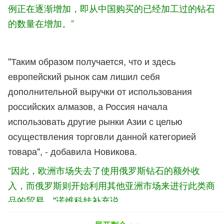
例正在逐渐增加，即从中国购买的已经加工过的钻石
的数量在增加。”
"Таким образом получается, что и здесь
европейский рынок сам лишил себя
дополнительной выручки от использования
российских алмазов, а Россия начала
использовать другие рынки Азии с целью
осуществления торговли данной категорией
товара", - добавила Новикова.
“因此，欧洲市场失去了使用俄罗斯钻石的额外收
入，而俄罗斯
则开始利用其他亚洲市场来进行此类商
品的贸易。"诺维科娃补充说。