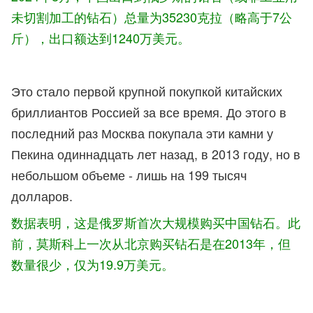
未切割加工的钻石）总量为35230克拉（略高于7公
斤），出口额达到1240万美元。
Это стало первой крупной покупкой китайских
бриллиантов Россией за все время. До этого в
последний раз Москва покупала эти камни у
Пекина одиннадцать лет назад, в 2013 году, но в
небольшом объеме - лишь на 199 тысяч
долларов.
数据表明，这是俄罗斯首次大规模购买中国钻石。此
前，莫
斯科上一次从北京购买钻石是在2013年，但
数量很少，仅为19.9万美元。