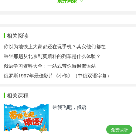
展开剩余
При этом по итогам августа Россия стала
вторым покупателем китайский бриллиантов.
Первое место занял Гонконг с суммой поставок в
相关阅读
41,7 миллиона долларов, а третье - Бельгия с
8,2 миллионами. Также у Поднебесной покупали
你以为地铁上大家都还在玩手机？其实他们都在......
алмазы Израиль (1,5 миллиона долларов), ОАЭ
乘坐那趟从北京到莫斯科的列车是什么体验？
(1,03 миллиона), США (454 тысячи), Франция
俄语学习资料大全：一站式带你游遍俄语站
(360 тысяч) и Индия (201 тысяча). При этом по
俄罗斯1997年最佳影片《小偷》（中俄双语字幕）
итогам восьми месяцев этого года Россия
оказалась на пятом месте по покупкам
相关课程
бриллиантов у КНР.
带我飞吧，俄语
2024年8月，俄罗斯成为中国钻石的第二大买
家。中
国香港地区以4170万美元位居第一，比利时以820万
美元位居第三。以色列（150万美元）、阿联酋
免费试听