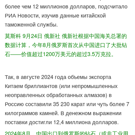
более чем 12 миллионов долларов, подсчитало
РИА Новости, изучив данные китайской
таможенной службы.
莫斯科 9月24日 俄新社 俄新社根据中国海关总署的
数据计算，今年8月俄罗斯首次从中国进口了大批钻
石——价值超过1200万美元的超过3.5万克拉。
Так, в августе 2024 года объемы экспорта
Китаем бриллиантов (или непромышленных
неоправленных обработанных алмазов) в
Россию составили 35 230 карат или чуть более 7
килограммов камней. В денежном выражении
поставки достигли 12,4 миллиона долларов.
2024年8月，中国出口到俄罗斯的钻石（或非
工业用