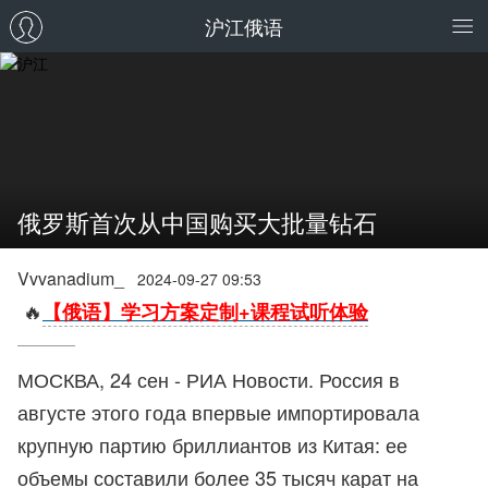
沪江俄语
俄罗斯首次从中国购买大批量钻石
Vvvanadium_
2024-09-27 09:53
🔥
【俄语】学习方案定制+课程试听体验
МОСКВА, 24 сен - РИА Новости. Россия в
августе этого года впервые импортировала
крупную партию бриллиантов из Китая: ее
объемы составили более 35 тысяч карат на