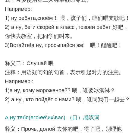
Например:
1) ну ребята,споём！ 喂，孩子们，咱们唱支歌吧！
2) а ну, беги скорей в класс ,позови ребят 好吧，
你快去教室，把同学们叫来。
3)Встайте!а ну, просыпайся же! 喂！醒醒吧！
释义二：Слушай 喂
注释：用语疑问句的句首，表示引起对方的注意。
Например :
1)а ну, кому мороженое?? 喂，谁要冰淇淋？
2) а ну , кто пойдёт с нами? 喂，谁同我们一起去？
А ну тебя(его\её\их\вас) （口）感叹词
释义：Прочь, долой 去你的吧，得了吧，别理他