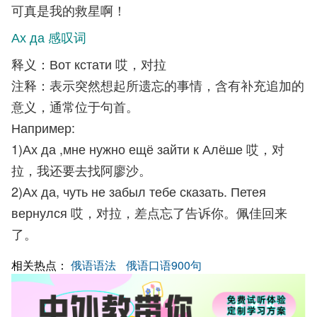
可真是我的救星啊！
Ах да 感叹词
释义：Вот кстати 哎，对拉
注释：表示突然想起所遗忘的事情，含有补充追加的
意义，通常位于句首。
Например:
1)Ах да ,мне нужно ещё зайти к Алёше 哎，对
拉，我还要去找阿廖沙。
2)Ах да, чуть не забыл тебе сказать. Петея
вернулся 哎，对拉，差点忘了告诉你。佩佳回来
了。
相关热点：
俄语语法
俄语口语900句