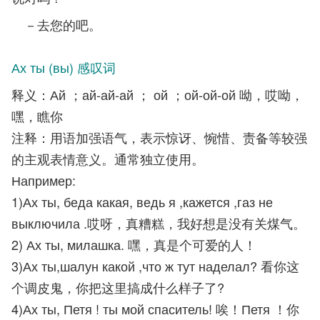
－去您的吧。
Ах ты (вы) 感叹词
释义：Ай ；ай-ай-ай ； ой ；ой-ой-ой 呦，哎呦，
嘿，瞧你
注释：用语加强语气，表示惊讶、惋惜、责备等较强
的主观表情意义。通常独立使用。
Например:
1)Ах ты, беда какая, ведь я ,кажется ,газ не
выключила .哎呀，真糟糕，我好想是没有关煤气。
2) Ах ты, милашка. 嘿，真是个可爱的人！
3)Ах ты,шалун какой ,что ж тут наделал? 看你这
个调皮鬼，你把这里搞成什么样子了?
4)Ах ты, Петя ! ты мой спаситель! 唉！Петя ！你