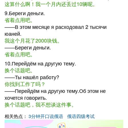
这算什么啊！我一个月内还丢过10辆呢。
9.Береги деньги.
省着点用吧。
——В этом месяце я расходовал 2 тысячи
юаней.
我这个月花了2000块钱。
——Береги деньги.
省着点用吧。
10.Перейдём на другую тему.
换个话题吧。
——Ты нашёл работу?
你找到工作了吗？
——Перейдём на другую тему.Об этом не
хочется говорить.
换个话题吧，我不想谈这件事。
相关热点：
3分钟开口说俄语
俄语四级考试