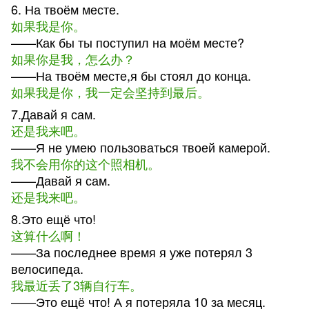
6. На твоём месте.
如果我是你。
——Как бы ты поступил на моём месте?
如果你是我，怎么办？
——На твоём месте,я бы стоял до конца.
如果我是你，我一定会坚持到最后。
7.Давай я сам.
还是我来吧。
——Я не умею пользоваться твоей камерой.
我不会用你的这个照相机。
——Давай я сам.
还是我来吧。
8.Это ещё что!
这算什么啊！
——За последнее время я уже потерял 3
велосипеда.
我最近丢了3辆自行车。
——Это ещё что! А я потеряла 10 за месяц.