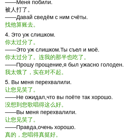
——Меня побили.
被人打了。
——Давай сведём с ним счёты.
找他算账去。
4. Это уж слишком.
你太过分了。
——Это уж слишком.Ты съел и моё.
你太过分了。连我的那半也吃了。
——Прошу прощение,я был ужасно голоден.
我太饿了，实在对不起。
5. Вы меня перехвалили.
让您见笑了。
——Не ожидал,что вы поёте так хорошо.
没想到您歌唱得这么好。
——Вы меня перехвалили.
让您见笑了。
——Правда,очень хорошо.
真的，您唱得真挺好。