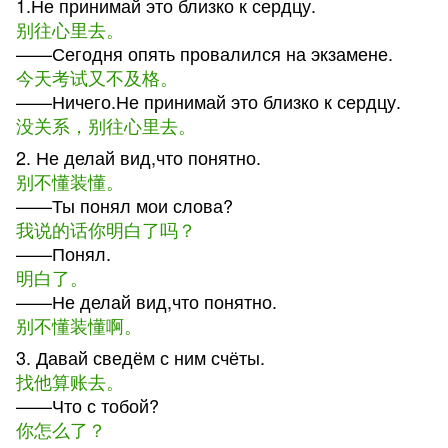
1.Не принимай это близко к сердцу.
别往心里去。
——Сегодня опять провалился на экзамене.
今天考试又不及格。
——Ничего.Не принимай это близко к сердцу.
没关系，别往心里去。
2. Не делай вид,что понятно.
别不懂装懂。
——Ты понял мои слова?
我说的话你明白了吗？
——Понял.
明白了。
——Не делай вид,что понятно.
别不懂装懂啊。
3. Давай сведём с ним счёты.
找他算账去。
——Что с тобой?
你怎么了？