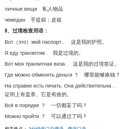
личные вещи 私人物品
чемодан 手提箱；皮箱
Ⅱ、过境检查用语：
Вот（это）мой паспорт . 这是我的护照。
Я еду транзитом . 我是过境的。
Вот моя транзитная виза . 这是我的过境签证。
Где можно обменять деньги ？ 哪里能够换钱？
На справке есть печать. Она действительна .
证明上有盖章。它是有效的。
Всё в порядке ？ 一切都妥了吗？
Можно пройти ？ 可以通过了吗？
相关热点：
3分钟开口说俄语
俄语口语