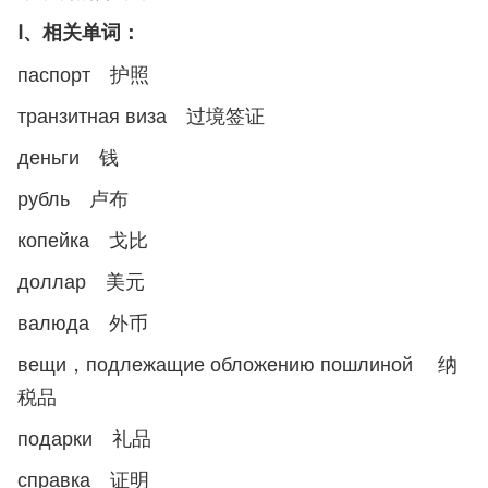
Ⅰ、相关单词：
паспорт 护照
транзитная виза 过境签证
деньги 钱
рубль 卢布
копейка 戈比
доллар 美元
валюда 外币
вещи，подлежащие обложению пошлиной 纳
税品
подарки 礼品
справка 证明