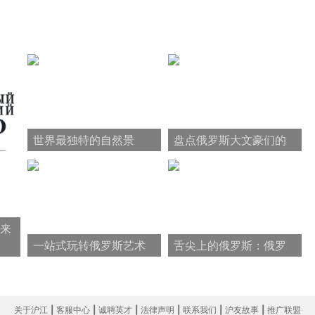
世界最独特的自然景
盘点俄罗斯大文豪们的
观：贝加尔湖排首位
那些奇奇怪怪的死法
来
一站式玩转俄罗斯艺术
舌尖上的俄罗斯：俄罗
——柴可夫斯基
斯美食大盘点
关于沪江
|
客服中心
|
诚聘英才
|
法律声明
|
联系我们
|
沪友故事
|
推广联盟