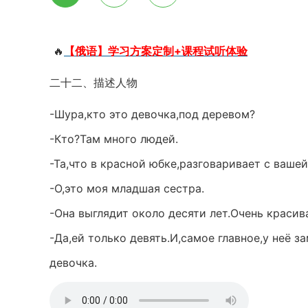
🔥
【俄语】学习方案定制+课程试听体验
二十二、描述人物
-Шура,кто это девочка,под деревом?
-Кто?Там много людей.
-Та,что в красной юбке,разговаривает с ваше
-О,это моя младшая сестра.
-Она выглядит около десяти лет.Очень красив
-Да,ей только девять.И,самое главное,у неё 
девочка.