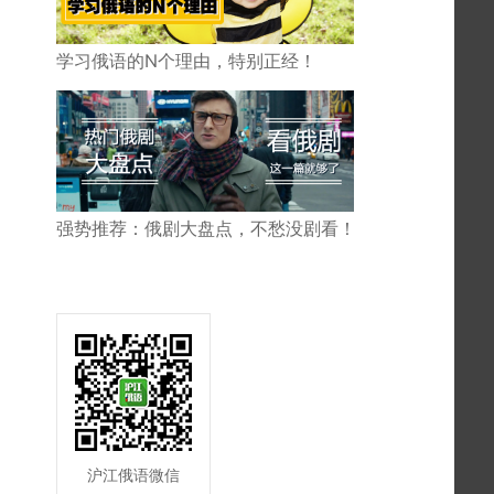
学习俄语的N个理由，特别正经！
强势推荐：俄剧大盘点，不愁没剧看！
沪江俄语微信