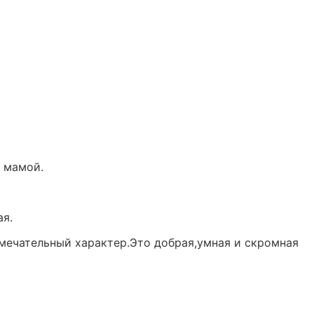
й мамой.
ая.
замечательный характер.Это добрая,умная и скромная