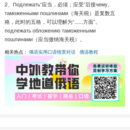
2、Подлежать“应当，必须；应受”后接чему。
таможенными пошлинами（海关税）是复数五
格，此时的五格，可以理解为“......方面”。
подлежать обложению таможенными
пошлинами（应当缴纳海关税）。
相关热点：
俄语实用口语情景对话
俄语教程