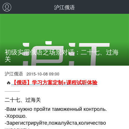
沪江俄语
初级实用俄语之场景对话：二十七、过海
关
沪江俄语
2015-10-08 09:00
🔥
【俄语】学习方案定制+课程试听体验
二十七、过海关
-Вам нужно пройти таможенный контроль.
-Хорошо.
-Зарегистрируйте,пожалуйста,количество