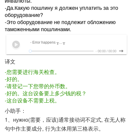
инвалюты.
-Да.Какую пошлину я должен уплатить за это
оборудование?
-Это оборудование не подлежит обложению
таможенными пошлинами.
- Error happens ╥﹏╥
-
00:00
/
00:00
译文
-您需要进行海关检查。
-好的。
-请登记一下您带的外币数。
-好的。这台设备要上多少钱的税？
-这台设备不需要上税。
小助手：
1、нужно(需要，应该)通常接动词不定式, 在无人称
句中作主要成分, 行为主体用第三格表示。