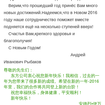
Верим,что прошедший год принёс Вам много
новых достижений.Надеемся,что в Новом 2016
году наше сотрудничество поможет вместе
подняется ещё на несколько ступеней вверх!
Счастья Вам,крепкого здоровья и
благополучия!
С Новым Годом!
Андрей
Иванович Рыбаков
尊敬的先生们：
东方公司衷心祝您新年快乐！我相信，过去的一
年为您带来了很多新的成绩。希望在新的一年-2016
年里，我们的合作将共同登上新的台阶！
祝您幸福快乐，身体健康，平安顺利！
新年快乐！
安德烈•伊万