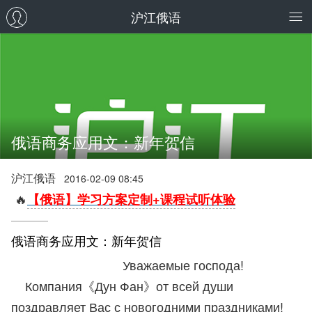
沪江俄语
俄语商务应用文：新年贺信
沪江俄语
2016-02-09 08:45
🔥
【俄语】学习方案定制+课程试听体验
俄语商务应用文：新年贺信
Уважаемые господа!
Компания《Дун Фан》от всей души
поздравляет Вас с новогодними праздниками!