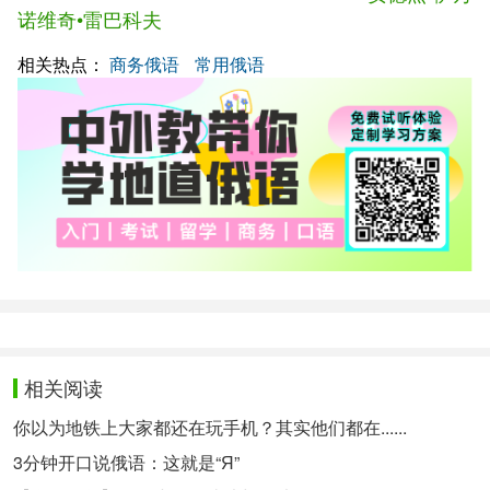
诺维奇•雷巴科夫
相关热点：
商务俄语
常用俄语
相关阅读
你以为地铁上大家都还在玩手机？其实他们都在......
3分钟开口说俄语：这就是“Я”