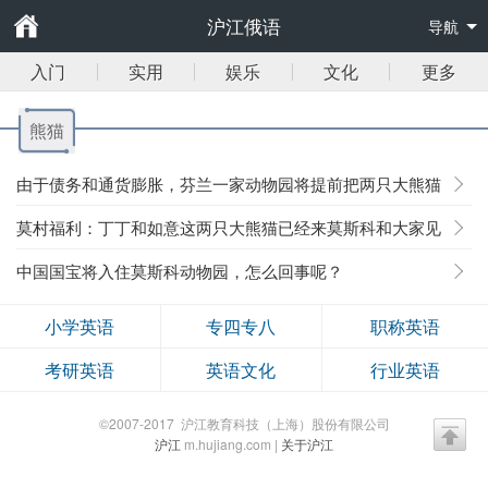
沪江俄语
导航
入门
实用
娱乐
文化
更多
熊猫
由于债务和通货膨胀，芬兰一家动物园将提前把两只大熊猫
送回中国
莫村福利：丁丁和如意这两只大熊猫已经来莫斯科和大家见
面了！
中国国宝将入住莫斯科动物园，怎么回事呢？
小学英语
专四专八
职称英语
考研英语
英语文化
行业英语
©2007-2017 沪江教育科技（上海）股份有限公司
沪江
m.hujiang.com |
关于沪江