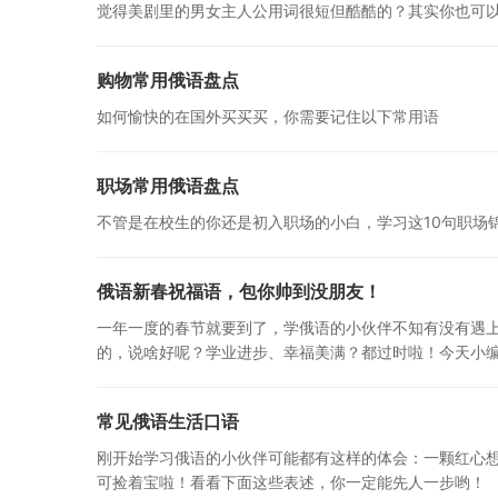
觉得美剧里的男女主人公用词很短但酷酷的？其实你也可以
购物常用俄语盘点
如何愉快的在国外买买买，你需要记住以下常用语
职场常用俄语盘点
不管是在校生的你还是初入职场的小白，学习这10句职场
俄语新春祝福语，包你帅到没朋友！
一年一度的春节就要到了，学俄语的小伙伴不知有没有遇上
的，说啥好呢？学业进步、幸福美满？都过时啦！今天小
常见俄语生活口语
刚开始学习俄语的小伙伴可能都有这样的体会：一颗红心
可捡着宝啦！看看下面这些表述，你一定能先人一步哟！