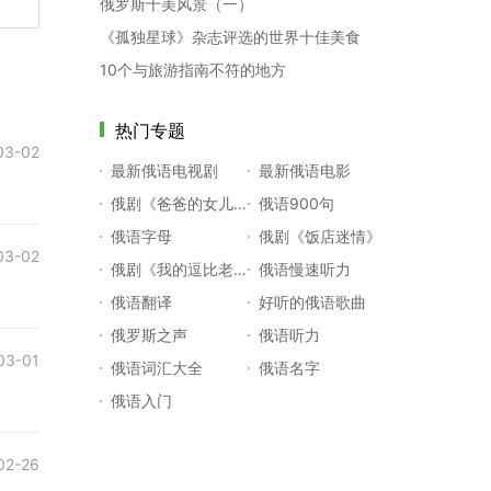
俄罗斯十美风景（一）
《孤独星球》杂志评选的世界十佳美食
10个与旅游指南不符的地方
热门专题
03-02
最新俄语电视剧
最新俄语电影
俄剧《爸爸的女儿们》
俄语900句
俄语字母
俄剧《饭店迷情》
03-02
俄剧《我的逗比老师》
俄语慢速听力
俄语翻译
好听的俄语歌曲
俄罗斯之声
俄语听力
03-01
俄语词汇大全
俄语名字
俄语入门
02-26