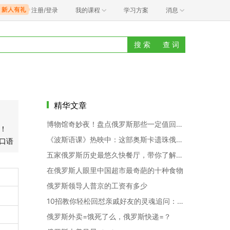
注册/登录
我的课程
学习方案
消息
搜 索
查 词
精华文章
博物馆奇妙夜！盘点俄罗斯那些一定值回票价的博物馆
！
《波斯语课》热映中：这部奥斯卡遗珠俄语人一定不能错过
语口语
五家俄罗斯历史最悠久快餐厅，带你了解真正的俄快餐文化
在俄罗斯人眼里中国超市最奇葩的十种食物
俄罗斯领导人普京的工资有多少
10招教你轻松回怼亲戚好友的灵魂追问：你怎么还没结婚？
俄罗斯外卖=饿死了么，俄罗斯快递=？