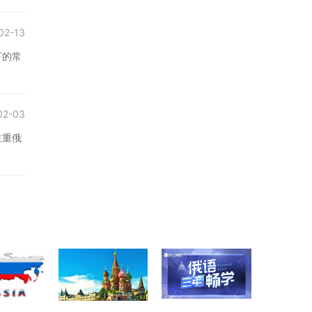
02-13
下的常
02-03
注重俄