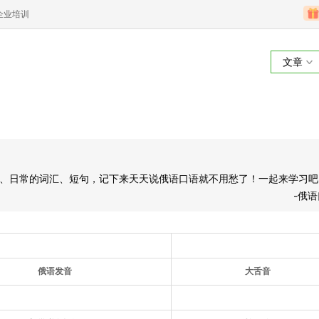
企业培训
文章
、日常的词汇、短句，记下来天天说俄语口语就不用愁了！一起来学习吧
-俄
俄语发音
大舌音