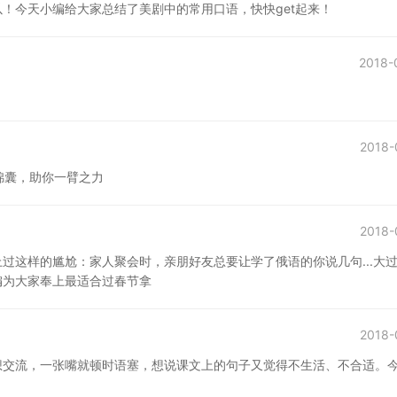
！今天小编给大家总结了美剧中的常用口语，快快get起来！
2018-
2018-
锦囊，助你一臂之力
2018-
过这样的尴尬：家人聚会时，亲朋好友总要让学了俄语的你说几句...大
编为大家奉上最适合过春节拿
2018-
想交流，一张嘴就顿时语塞，想说课文上的句子又觉得不生活、不合适。