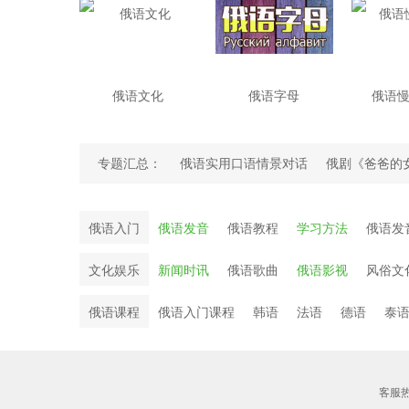
俄语文化
俄语字母
俄语
专题汇总：
俄语实用口语情景对话
俄剧《爸爸的
苏联电影
俄语名字
俄语入门
俄语发音
俄语教程
学习方法
俄语发
文化娱乐
新闻时讯
俄语歌曲
俄语影视
风俗文
俄语课程
俄语入门课程
韩语
法语
德语
泰
客服热线