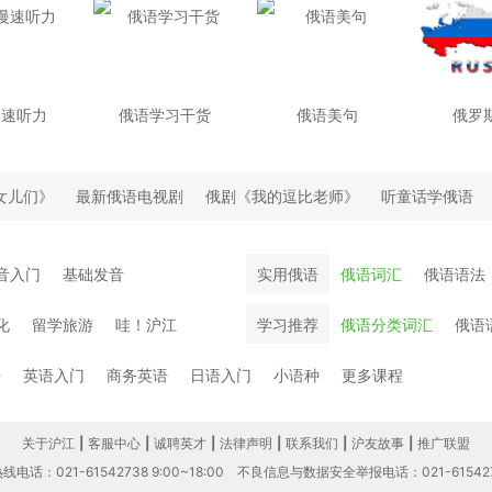
慢速听力
俄语学习干货
俄语美句
俄罗
女儿们》
最新俄语电视剧
俄剧《我的逗比老师》
听童话学俄语
音入门
基础发音
实用俄语
俄语词汇
俄语语法
化
留学旅游
哇！沪江
学习推荐
俄语分类词汇
俄语
语
英语入门
商务英语
日语入门
小语种
更多课程
关于沪江
|
客服中心
|
诚聘英才
|
法律声明
|
联系我们
|
沪友故事
|
推广联盟
电话：021-61542738 9:00~18:00
不良信息与数据安全举报电话：021-61542