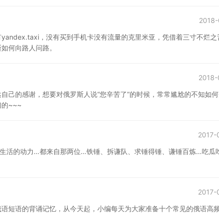
2018-
ndex.taxi，没有买到手机卡没有流量的克里米亚，凭借着三寸不烂之
斯如何向路人问路。
2018-
自己的感谢，想要对俄罗斯人说“您辛苦了”的时候，常常尴尬的不知如何
的~~~
2017-
生活的动力…都来自那两位…铁锤、拆谦队、求锤得锤、谦锤百炼…吃瓜
2017-
俄语短语的背诵记忆，从今天起，小编每天为大家准备十个常见的俄语高