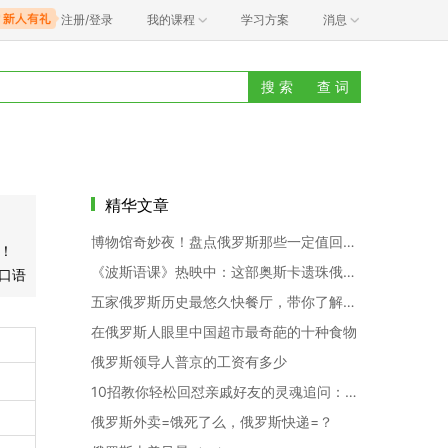
注册/登录
我的课程
学习方案
消息
搜 索
查 词
精华文章
博物馆奇妙夜！盘点俄罗斯那些一定值回票价的博物馆
！
《波斯语课》热映中：这部奥斯卡遗珠俄语人一定不能错过
语口语
五家俄罗斯历史最悠久快餐厅，带你了解真正的俄快餐文化
在俄罗斯人眼里中国超市最奇葩的十种食物
俄罗斯领导人普京的工资有多少
10招教你轻松回怼亲戚好友的灵魂追问：你怎么还没结婚？
俄罗斯外卖=饿死了么，俄罗斯快递=？