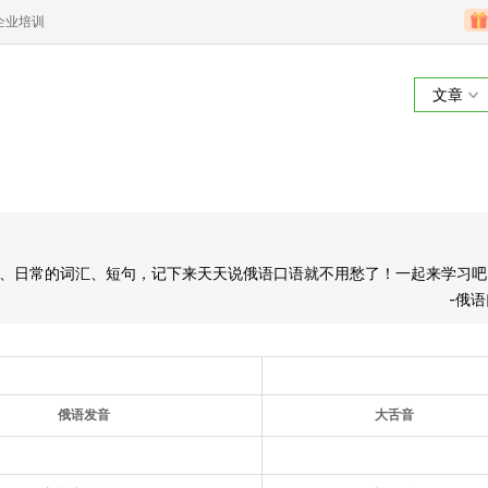
企业培训
文章
、日常的词汇、短句，记下来天天说俄语口语就不用愁了！一起来学习吧
-俄
俄语发音
大舌音