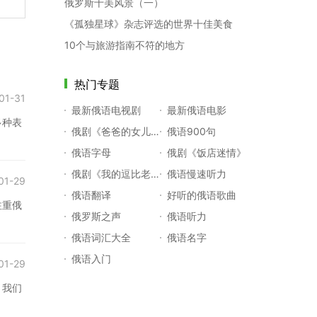
俄罗斯十美风景（一）
《孤独星球》杂志评选的世界十佳美食
10个与旅游指南不符的地方
热门专题
01-31
最新俄语电视剧
最新俄语电影
多种表
俄剧《爸爸的女儿们》
俄语900句
俄语字母
俄剧《饭店迷情》
俄剧《我的逗比老师》
俄语慢速听力
01-29
俄语翻译
好听的俄语歌曲
注重俄
俄罗斯之声
俄语听力
俄语词汇大全
俄语名字
俄语入门
01-29
，我们