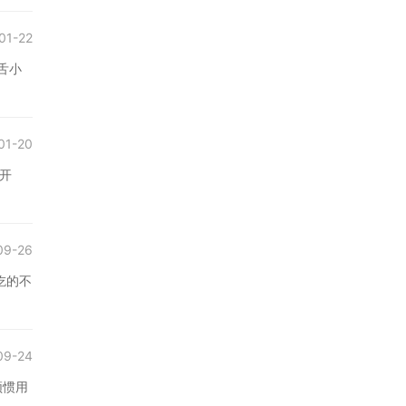
01-22
舌小
01-20
开
09-26
吃的不
09-24
频惯用