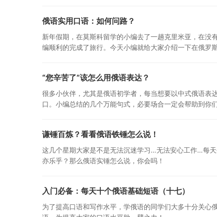
俄语实用口语：如何问路？
新年假期，在莫斯科留学的小编去了一趟克里米亚，在没有ya
编顺利的完成了旅行。今天小编就给大家介绍一下在俄罗
“您辛苦了”该怎么用俄语表达？
很多小伙伴，尤其是俄语初学者，每当想要以中式俄语表达
口。小编总结的几个万能句式，必要场合一定会帮助到你们
谦锤百炼？看看俄语铁锤怎么说！
这几个星期大家是不是无法沉迷学习…无法安心工作…每天
亦乐乎？那么俄语实锤怎么说，你会吗！
入门必备：每天十个俄语基础短语（十七）
为了提高口语和写作水平，学俄语的同学们大多十分关心