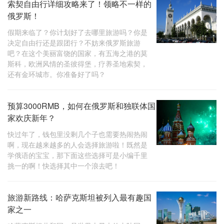
索契自由行详细攻略来了！领略不一样的
俄罗斯！
假期来临了？你计划好了去哪里旅游吗？你是
决定自由行还是跟团行？不妨来俄罗斯旅游
吧？在这个美丽富饶的国家，有五海之港的莫
斯科，欧洲风情的圣彼得堡，疗养圣地索契，
还有金环城市。你准备好了吗？
预算3000RMB，如何在俄罗斯和独联体国
家欢庆新年？
快过年了，钱包里没剩几个子也需要热闹热闹
啊，现在越来越多的人会选择旅游啦！既然是
学俄语的宝宝，那下面这些选择可是小编千里
挑一的啊！快选择其中一个浪去吧！
旅游新路线：哈萨克斯坦被列入最有趣国
家之一