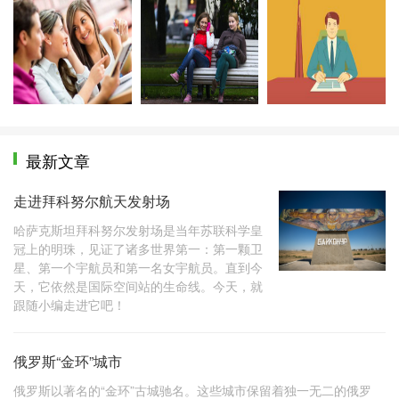
旅游常用俄语口语
留俄经验手札
注
最新文章
走进拜科努尔航天发射场
哈萨克斯坦拜科努尔发射场是当年苏联科学皇
冠上的明珠，见证了诸多世界第一：第一颗卫
星、第一个宇航员和第一名女宇航员。直到今
天，它依然是国际空间站的生命线。今天，就
跟随小编走进它吧！
俄罗斯“金环”城市
俄罗斯以著名的“金环”古城驰名。这些城市保留着独一无二的俄罗