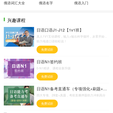
俄语词汇大全
俄语名字
俄语入门
兴趣课程
日语口语J1-J12【1v1班】
真人1V1互动课程，输入+输出科学循环，从零开始，
助力地道口语轻松说！
免费试听
日语N1签约班
0-N1精讲、课程全新升级
免费试听
日语N1备考直通车（专项强化+刷题+直播押题）
四大专项、28套+真题，考前直播押题助力冲刺高分
免费试听