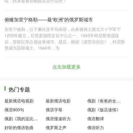
啦，快来看看你都能买点什么吧！
俯瞰加里宁格勒——最“欧洲”的俄罗斯城市
加里宁格勒，位于桑比亚半岛南部，由条顿骑士团北方十字军于
1255年建立，它曾是德国文化中心之一。1945年柯尼斯堡战役
后，苏联红军占领这座城市。战后，根据《波茨坦协定》，柯尼斯
堡成为苏联领土。1946年，为
点击加载更多
热门专题
最新俄语电视剧
最新俄语电影
俄剧《爸爸的女儿们》
俄语900句
俄语字母
俄剧《饭店迷情》
俄剧《我的逗比老师》
俄语慢速听力
俄语翻译
好听的俄语歌曲
俄罗斯之声
俄语听力