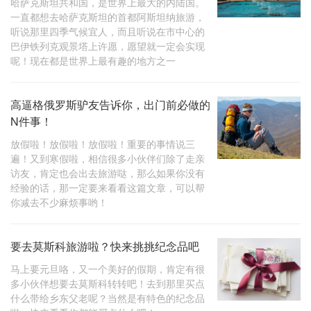
哈萨克斯坦共和国，是世界上最大的内陆国。
一直都想去哈萨克斯坦的首都阿斯坦纳旅游，
听说那里四季气候宜人，而且听说在市中心的
巴伊铁列克观景塔上许愿，愿望就一定会实现
呢！现在都是世界上最有趣的地方之一
高逼格俄罗斯驴友告诉你，出门前必做的
N件事！
放假啦！放假啦！放假啦！重要的事情说三
遍！又到寒假啦，相信很多小伙伴们除了走亲
访友，肯定也会出去旅游哒，那么如果你没有
经验的话，那一定要来看看这篇文章，可以帮
你减去不少麻烦事哟！
要去莫斯科旅游啦？快来挑挑纪念品吧
马上要元旦咯，又一个美好的假期，肯定有很
多小伙伴想要去莫斯科转转吧！去到那里买点
什么带给乡东父老呢？当然是有特色的纪念品