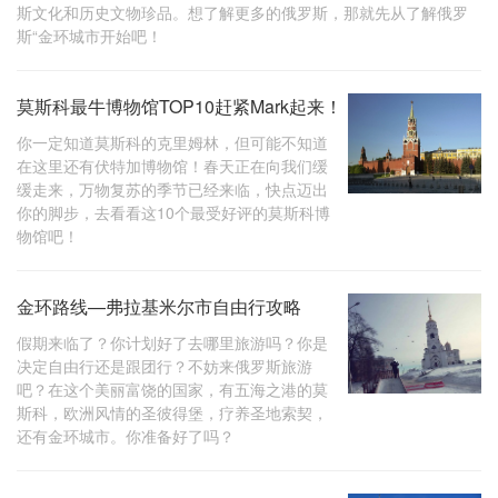
斯文化和历史文物珍品。想了解更多的俄罗斯，那就先从了解俄罗
斯“金环城市开始吧！
莫斯科最牛博物馆TOP10赶紧Mark起来！
你一定知道莫斯科的克里姆林，但可能不知道
在这里还有伏特加博物馆！春天正在向我们缓
缓走来，万物复苏的季节已经来临，快点迈出
你的脚步，去看看这10个最受好评的莫斯科博
物馆吧！
金环路线—弗拉基米尔市自由行攻略
假期来临了？你计划好了去哪里旅游吗？你是
决定自由行还是跟团行？不妨来俄罗斯旅游
吧？在这个美丽富饶的国家，有五海之港的莫
斯科，欧洲风情的圣彼得堡，疗养圣地索契，
还有金环城市。你准备好了吗？