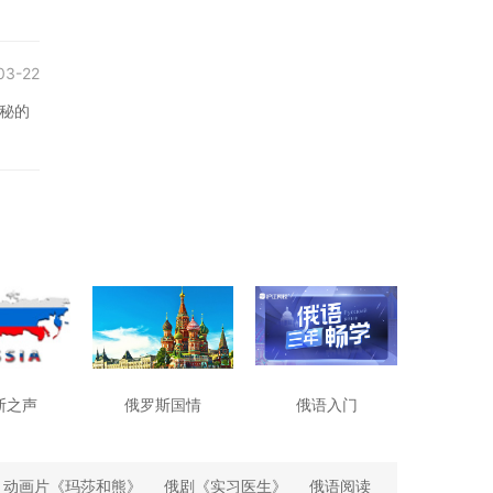
03-22
秘的
斯之声
俄罗斯国情
俄语入门
动画片《玛莎和熊》
俄剧《实习医生》
俄语阅读