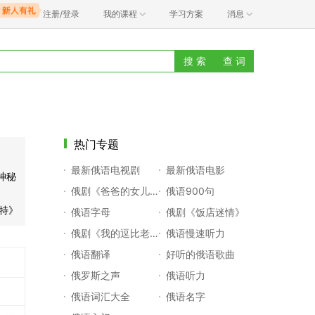
注册/登录
我的课程
学习方案
消息
搜 索
查 词
》
热门专题
最新俄语电视剧
最新俄语电影
神秘
俄剧《爸爸的女儿们》
俄语900句
特》
俄语字母
俄剧《饭店迷情》
俄剧《我的逗比老师》
俄语慢速听力
俄语翻译
好听的俄语歌曲
俄罗斯之声
俄语听力
俄语词汇大全
俄语名字