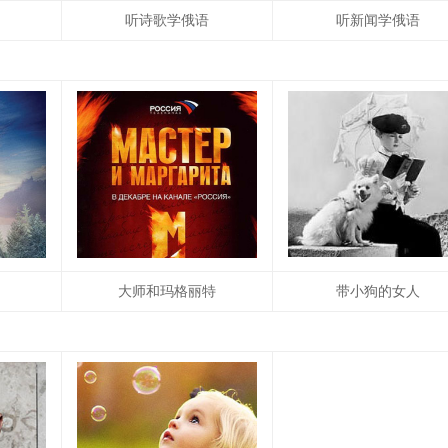
听诗歌学俄语
听新闻学俄语
大师和玛格丽特
带小狗的女人