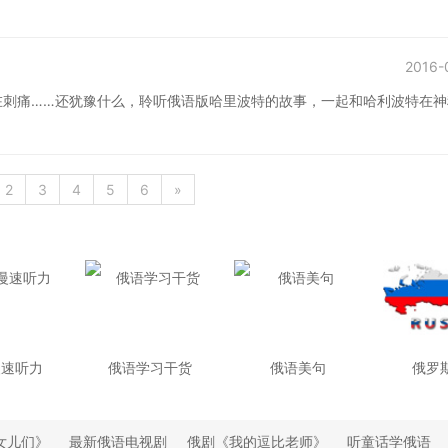
2016-
在刺痛……还犹豫什么，聆听俄语版哈里波特的故事，一起和哈利波特在神
2
3
4
5
6
»
慢速听力
俄语学习干货
俄语美句
俄罗
女儿们》
最新俄语电视剧
俄剧《我的逗比老师》
听童话学俄语