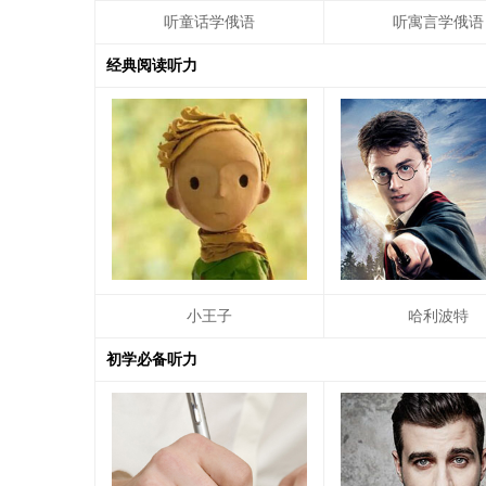
听童话学俄语
听寓言学俄语
经典阅读听力
小王子
哈利波特
初学必备听力