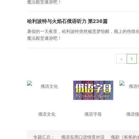
魔法殿堂遨游吧！
哈利波特与火焰石俄语听力 第236篇
暑假的一天夜里，哈利波特突然被恶梦惊醒，额上的伤痕
魔法殿堂遨游吧！
«
1
俄语文化
俄语字母
俄语
专题汇总：
俄语实用口语情景对话
俄剧《爸爸的