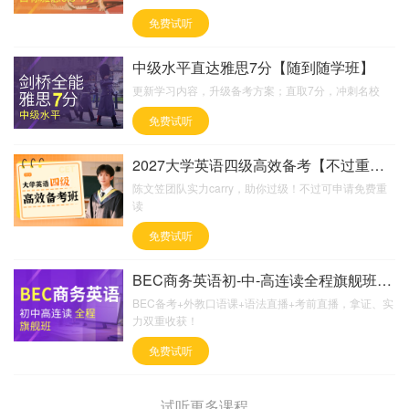
免费试听
中级水平直达雅思7分【随到随学班】
更新学习内容，升级备考方案；直取7分，冲刺名校
免费试听
2027大学英语四级高效备考【不过重读班】
陈文笠团队实力carry，助你过级！不过可申请免费重
读
免费试听
BEC商务英语初-中-高连读全程旗舰班【含外教口语
BEC备考+外教口语课+语法直播+考前直播，拿证、实
力双重收获！
免费试听
试听更多课程