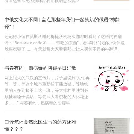
看看这些常见的猫咪品种用俄语怎么说？
中俄文化大不同 | 盘点那些年我们一起笑趴的俄语“神翻
译”！
还记得小编在莫斯科谢列梅捷沃机场买咖啡时看到了这样的神翻
译：“Возьми с собой”——“带吃的东西”，看得我和我的小伙伴尴
尬癌都犯了...... 今天就带大家看看那些让人哭笑不得的神翻译。
与春有约，愿病毒的阴霾早日消散
网上很火的武汉的宣传片，片子里说到“别怕再
等一等，等这个城市重新按下播放键，等地铁
里的人多到挤不上这一班，等大排档里吵到必
须扯着嗓子说话，等去武大看樱花的人比花还
多……” 与春有约，愿病毒的阴霾早
口译笔记竟然比医生写的药方还难
懂？？？