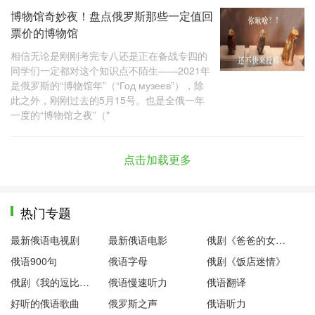
博物馆奇妙夜！盘点俄罗斯那些一定值回
票价的博物馆
相信无论是刚刚考完专八还是正在备战专四的
同学们一定都对这个知识点不陌生——2021年
是俄罗斯的“博物馆年”（“Год музеев”），除
此之外，刚刚过去的5月15号。也是全俄一年
一度的“博物馆之夜”（"
点击加载更多
热门专题
最新俄语电视剧
最新俄语电影
俄剧《爸爸的女儿们》
俄语900句
俄语字母
俄剧《饭店迷情》
俄剧《我的逗比老师》
俄语慢速听力
俄语翻译
好听的俄语歌曲
俄罗斯之声
俄语听力