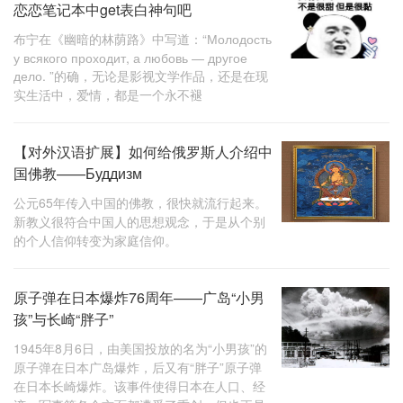
恋恋笔记本中get表白神句吧
布宁在《幽暗的林荫路》中写道：“Молодость
у всякого проходит, а любовь — другое
дело. ”的确，无论是影视文学作品，还是在现
实生活中，爱情，都是一个永不褪
【对外汉语扩展】如何给俄罗斯人介绍中
国佛教——Буддизм
公元65年传入中国的佛教，很快就流行起来。
新教义很符合中国人的思想观念，于是从个别
的个人信仰转变为家庭信仰。
原子弹在日本爆炸76周年——广岛“小男
孩”与长崎“胖子”
1945年8月6日，由美国投放的名为“小男孩”的
原子弹在日本广岛爆炸，后又有“胖子”原子弹
在日本长崎爆炸。该事件使得日本在人口、经