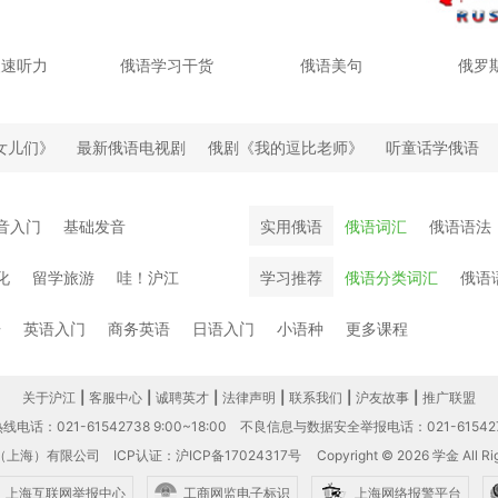
慢速听力
俄语学习干货
俄语美句
俄罗
女儿们》
最新俄语电视剧
俄剧《我的逗比老师》
听童话学俄语
音入门
基础发音
实用俄语
俄语词汇
俄语语法
化
留学旅游
哇！沪江
学习推荐
俄语分类词汇
俄语
语
英语入门
商务英语
日语入门
小语种
更多课程
关于沪江
|
客服中心
|
诚聘英才
|
法律声明
|
联系我们
|
沪友故事
|
推广联盟
电话：021-61542738 9:00~18:00
不良信息与数据安全举报电话：021-61542
（上海）有限公司
ICP认证：沪ICP备17024317号
Copyright © 2026 学金 All Rig
上海互联网举报中心
工商网监电子标识
上海网络报警平台