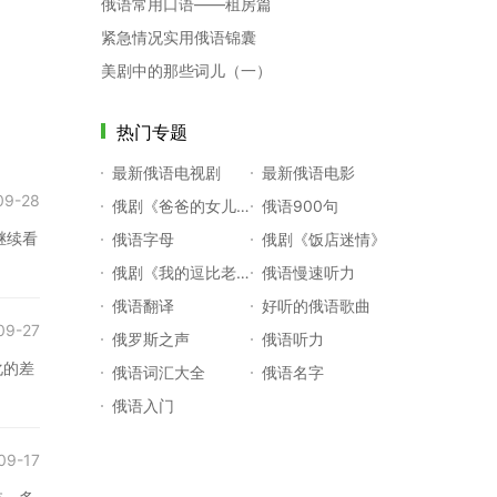
俄语常用口语——租房篇
紧急情况实用俄语锦囊
美剧中的那些词儿（一）
热门专题
最新俄语电视剧
最新俄语电影
09-28
俄剧《爸爸的女儿们》
俄语900句
继续看
俄语字母
俄剧《饭店迷情》
俄剧《我的逗比老师》
俄语慢速听力
俄语翻译
好听的俄语歌曲
09-27
俄罗斯之声
俄语听力
化的差
俄语词汇大全
俄语名字
俄语入门
09-17