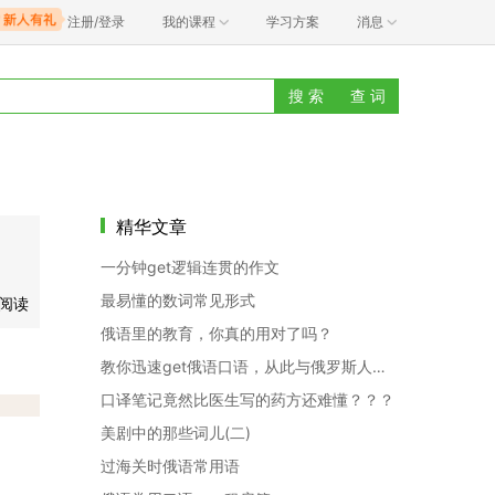
注册/登录
我的课程
学习方案
消息
搜 索
查 词
精华文章
一分钟get逻辑连贯的作文
最易懂的数词常见形式
语阅读
俄语里的教育，你真的用对了吗？
教你迅速get俄语口语，从此与俄罗斯人交流不是梦！
口译笔记竟然比医生写的药方还难懂？？？
美剧中的那些词儿(二)
过海关时俄语常用语