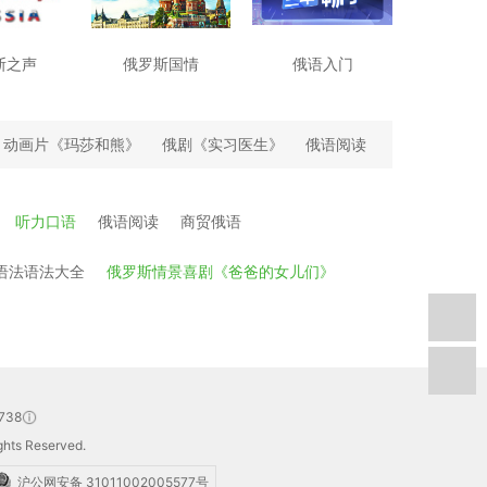
斯之声
俄罗斯国情
俄语入门
动画片《玛莎和熊》
俄剧《实习医生》
俄语阅读
听力口语
俄语阅读
商贸俄语
语法语法大全
俄罗斯情景喜剧《爸爸的女儿们》
738
hts Reserved.
沪公网安备 31011002005577号