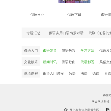
俄语文化
俄语字母
俄语
专题汇总：
俄语实用口语情景对话
俄剧《爸爸的
苏联电影
俄语名字
俄语入门
俄语发音
俄语教程
学习方法
俄语发
文化娱乐
新闻时讯
俄语歌曲
俄语影视
风俗文
俄语课程
俄语入门课程
韩语
法语
德语
泰
客服热线
学金网络科技
网上有害信息举报专区