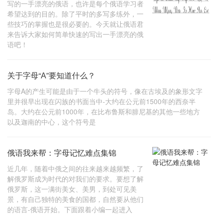
写的一手漂亮的俄语，也许是每个俄语学习者
希望达到的目的。除了平时的多写多练外，一
些技巧的掌握也是很必要的。今天就让俄语君
来告诉大家如何简单快速的写出一手漂亮的俄
语吧！
关于字母“А”要知道什么？
字母A的产生可能是由于一个牛头的符号，像在古埃及的象形文字
里并很早出现在闪族的书面当中-大约在公元前1500年的西奈半
岛。大约在公元前1000年，在比布鲁斯和腓尼基的其他一些地方
以及迦南的中心，这个符号是
俄语我来帮：字母记忆难点集锦
近几年，随着中俄之间的往来越来越频繁，了
解俄罗斯成为时代的对我们的要求。要想了解
俄罗斯，这一满街美女、美男，到处可见美
景，有自己独特的美食的国都，自然要从他们
的语言-俄语开始。下面跟着小编一起进入