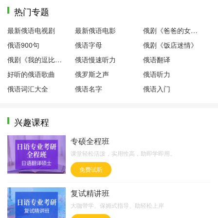
热门专题
最新俄语电视剧
最新俄语电影
俄剧《爸爸的女儿们》
俄语900句
俄语字母
俄剧《饭店迷情》
俄剧《我的逗比老师》
俄语慢速听力
俄语翻译
好听的俄语歌曲
俄罗斯之声
俄语听力
俄语词汇大全
俄语名字
俄语入门
兴趣课程
专硕全程班
课堂轻松活泼，实用性高，助即学即用。
免费试听
复试精讲班
大咖带学、保姆式指导、助轻松上岸