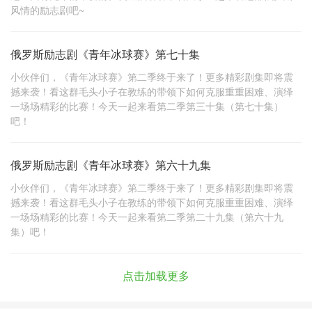
风情的励志剧吧~
俄罗斯励志剧《青年冰球赛》第七十集
小伙伴们，《青年冰球赛》第二季终于来了！更多精彩剧集即将震
撼来袭！看这群毛头小子在教练的带领下如何克服重重困难、演绎
一场场精彩的比赛！今天一起来看第二季第三十集（第七十集）
吧！
俄罗斯励志剧《青年冰球赛》第六十九集
小伙伴们，《青年冰球赛》第二季终于来了！更多精彩剧集即将震
撼来袭！看这群毛头小子在教练的带领下如何克服重重困难、演绎
一场场精彩的比赛！今天一起来看第二季第二十九集（第六十九
集）吧！
点击加载更多