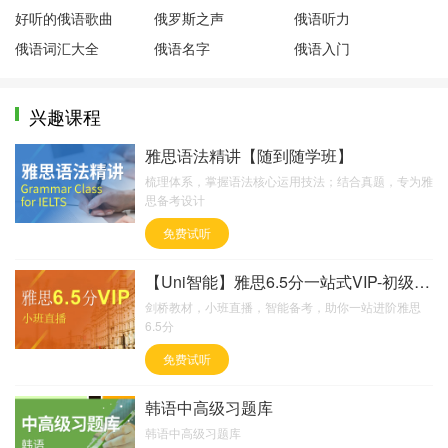
好听的俄语歌曲
俄罗斯之声
俄语听力
俄语词汇大全
俄语名字
俄语入门
兴趣课程
雅思语法精讲【随到随学班】
梳理体系，掌握语法核心运用技法；结合真题，专为雅
思备考设计
免费试听
【Uni智能】雅思6.5分一站式VIP-初级起点【
剑桥教材，小班直播，智能备考，助你一站进阶雅思
6.5分
免费试听
韩语中高级习题库
韩语中高级习题库