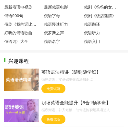
最新俄语电视剧
最新俄语电影
俄剧《爸爸的女儿们》
俄语900句
俄语字母
俄剧《饭店迷情》
俄剧《我的逗比老师》
俄语慢速听力
俄语翻译
好听的俄语歌曲
俄罗斯之声
俄语听力
俄语词汇大全
俄语名字
俄语入门
兴趣课程
英语语法精讲【随到随学班】
循序进阶，零基础掌握语法知识点
免费试听
职场英语全能提升【8合1畅学班】
循序渐进，补齐短板，助你进阶职场英语达人
免费试听