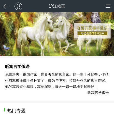
沪江俄语
听寓言学俄语
克雷洛夫，俄国作家，世界著名的寓言家。他一生十分勤奋，作品
生前就被译成十多种文字，成为与伊索、拉封丹齐名的寓言作家。
他的寓言短小精悍，寓意深刻，每天一篇一篇地学起来吧！
-听寓言学俄语
热门专题