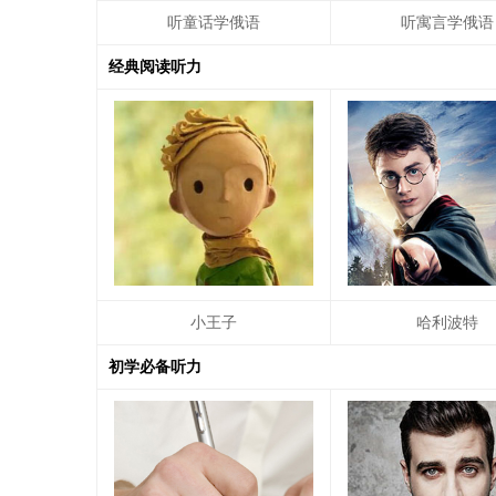
听童话学俄语
听寓言学俄语
经典阅读听力
小王子
哈利波特
初学必备听力