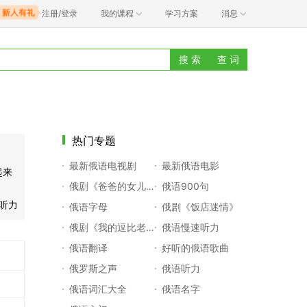
注册/登录
我的课程
学习方案
消息
搜 索
查 词
热门专题
最新俄语电视剧
最新俄语电影
起来
俄剧《爸爸的女儿们》
俄语900句
听力
俄语字母
俄剧《饭店迷情》
俄剧《我的逗比老师》
俄语慢速听力
俄语翻译
好听的俄语歌曲
俄罗斯之声
俄语听力
俄语词汇大全
俄语名字