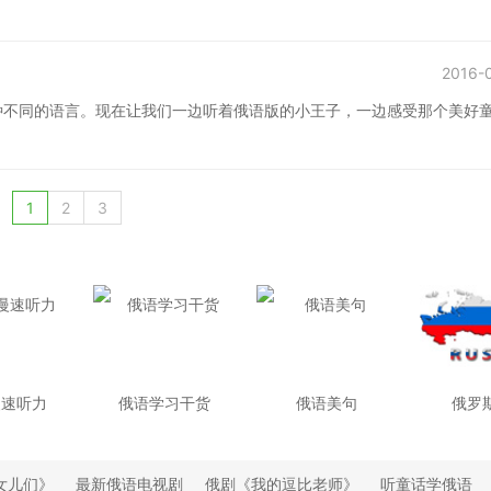
2016-
种不同的语言。现在让我们一边听着俄语版的小王子，一边感受那个美好
1
2
3
慢速听力
俄语学习干货
俄语美句
俄罗
女儿们》
最新俄语电视剧
俄剧《我的逗比老师》
听童话学俄语