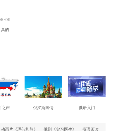
05-09
童真的
斯之声
俄罗斯国情
俄语入门
动画片《玛莎和熊》
俄剧《实习医生》
俄语阅读