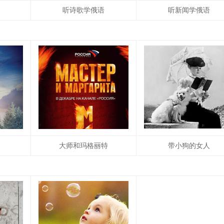
听诗歌学俄语
听新闻学俄语
大师和玛格丽特
带小狗的女人