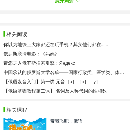
вырос, выросла, выросло, выросли
展开剩余
4.
выращивать - вырастить
是及物动词，意思
相关阅读
为“培养、培育、长大”，指经过细心照顾，使人或
你以为地铁上大家都还在玩手机？其实他们都在......
动、植物正常、健康地成长与发展。
俄罗斯亲情电影：《妈妈》
带您走入俄罗斯搜索引擎：Яндекс
вырастить кадры
中国承认的俄罗斯大学名单——国家行政类、医学类、体育类、农业类、建筑与艺术类
培养人才
【俄语发音入门】第一讲 元音［а］［о］［у］
【俄语基础教程第二课】 名词及人称代词的性和数
过去式：
相关课程
выращивал, выращивала, выращивало,
带我飞吧，俄语
выращивали