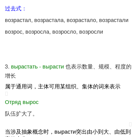
过去式：
возрастал, возрастала, возрастало, возрастали
возрос, возросла, возросло, возросли
3.
вырастать - вырасти
也表示数量、规模、程度的
增长
属于通用词，主体可用某组织、集体的词来表示
Отряд вырос
队伍扩大了。
当涉及抽象概念时，вырасти突出由小到大、由低到