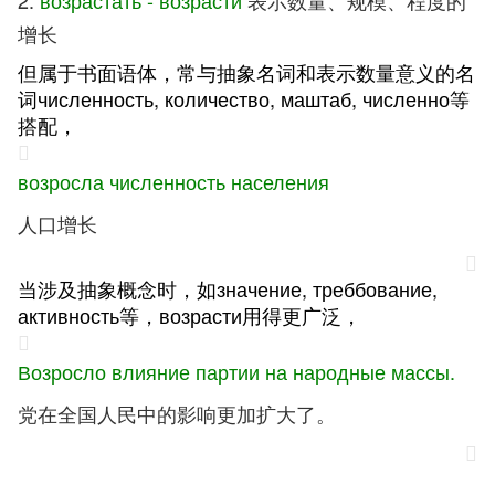
2.
возрастать - возрасти
表示数量、规模、程度的
增长
但属于书面语体，常与抽象名词和表示数量意义的名
词численность, количество, маштаб, численно等
搭配，
возросла численность населения
人口增长
当涉及抽象概念时，如значение, треббование,
активность等，возрасти用得更广泛，
Возросло влияние партии на народные массы.
党在全国人民中的影响更加扩大了。