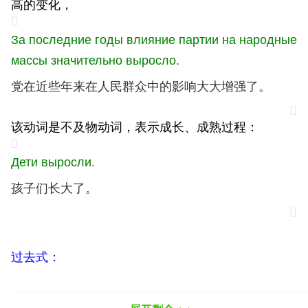
高的变化，
За последние годы влияние партии на народные
массы значительно выросло.
党在近些年来在人民群众中的影响大大增强了。
该动词是不及物动词，表示成长、成熟过程：
Дети выросли.
孩子们长大了。
过去式：
вырастал, вырастала, вырастало, вырастали