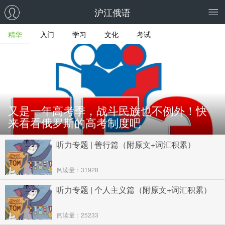
沪江俄语
精华
入门
学习
文化
考试
又是一年高考季，战斗民族也不例外！快
来看看俄罗斯的高考制度吧
听力专题 | 善行篇（附原文+词汇积累）
阅读量：31928
听力专题 | 个人主义篇（附原文+词汇积累）
阅读量：25233