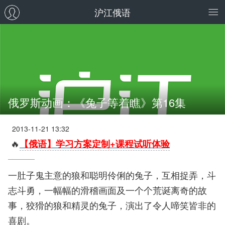
沪江俄语
俄罗斯动画：《兔子等着瞧》第16集
2013-11-21 13:32
🔥
【俄语】学习方案定制+课程试听体验
一肚子鬼主意的狼和聪明伶俐的兔子，互相捉弄，斗
志斗勇，一幅幅的滑稽画面及一个个荒诞离奇的故
事，狡猾的狼和精灵的兔子，演出了令人啼笑皆非的
喜剧。