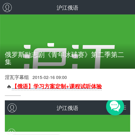
沪江俄语
俄罗斯励志剧《青年冰球赛》第二季第二
集
涅瓦字幕组
2015-02-16 09:00
🔥
【俄语】学习方案定制+课程试听体验