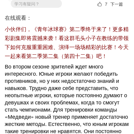
在线观看：
小伙伴们，《青年冰球赛》第二季终于来了！更多精
彩剧集即将震撼来袭！看这群毛头小子在教练的带领
下如何克服重重困难、演绎一场场精彩的比赛！今天
一起来看第二季第二集（第四十二集）吧！
Во втором сезоне зрителей ждет много
интересного. Юные игроки желают победить
противников, но у них недостаточно знаний и
навыков. Трудно даже себе представить, что
неопытные игроки, которые постоянно думают о
девушках и своих проблемах, когда то смогут
стать чемпионами. Для тренировки команды
«Медведи» новый тренер применяет достаточно
жесткие методы. Естественно, что юным игрокам
такие тренировки не нравятся. Они постоянно