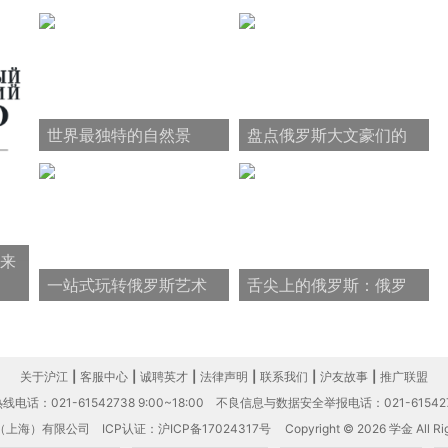
世界最独特的自然景
盘点俄罗斯大文豪们的
观：贝加尔湖排首位
那些奇奇怪怪的死法
来
一站式玩转俄罗斯艺术
舌尖上的俄罗斯：俄罗
——柴可夫斯基
斯美食大盘点
关于沪江
|
客服中心
|
诚聘英才
|
法律声明
|
联系我们
|
沪友故事
|
推广联盟
电话：021-61542738 9:00~18:00
不良信息与数据安全举报电话：021-61542
（上海）有限公司
ICP认证：沪ICP备17024317号
Copyright © 2026 学金 All Rig