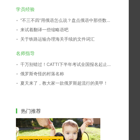
学员经验
“不三不四”用俄语怎么说？盘点俄语中那些数字谚语
来试着翻译一些缩略语吧
关于铁路运输办理海关手续的文件词汇
名师指导
千万别错过！CATTI下半年考试全国报名起止时间查询表
俄罗斯奇怪的村落名称
夏天来了，教大家一款俄罗斯超流行的美甲！
热门推荐