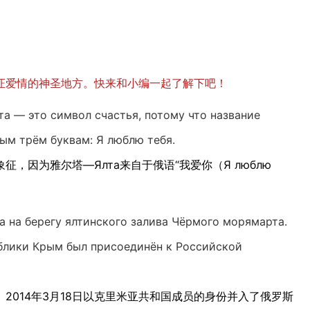
证爱情的神圣地方。快来和小编一起了解下吧！
а — это символ счастья, потому что название
ым трём буквам: Я люблю тебя.
，因为雅尔塔—Ялта来自于俄语“我爱你（Я люблю
а на берегу ялтинского залива Чёрмого морямарта.
публики Крым был присоединён к Российской
2014年3月18日以克里米亚共和国成员的身份并入了俄罗斯