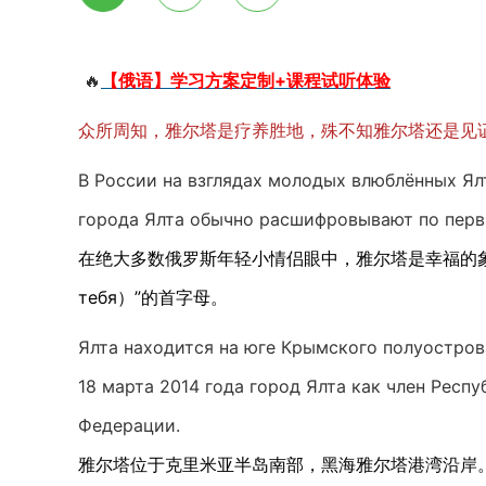
🔥
【俄语】学习方案定制+课程试听体验
众所周知，雅尔塔是疗养胜地，殊不知雅尔塔还是见
В России на взглядах молодых влюблённых Ялт
города Ялта обычно расшифровывают по перв
在绝大多数俄罗斯年轻小情侣眼中，雅尔塔是幸福的象征
тебя）”的首字母。
Ялта находится на юге Крымского полуостров
18 марта 2014 года город Ялта как член Рес
Федерации.
雅尔塔位于克里米亚半岛南部，黑海雅尔塔港湾沿岸。