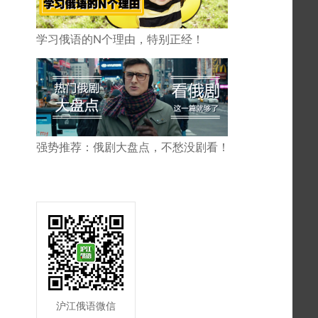
学习俄语的N个理由，特别正经！
强势推荐：俄剧大盘点，不愁没剧看！
沪江俄语微信